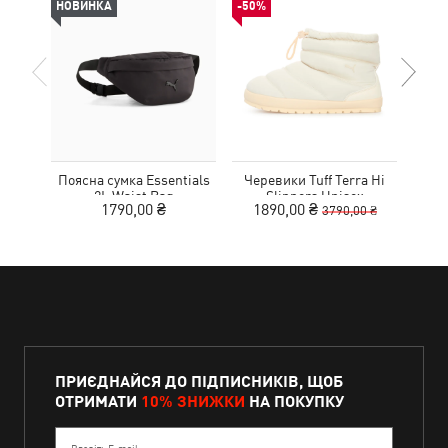
НОВИНКА
-50%
НОВ
Поясна сумка Essentials
Черевики Tuff Terra Hi
К
2L Waist Bag
Slippers Unisex
1790,00 ₴
1890,00 ₴
3790,00 ₴
ПРИЄДНАЙСЯ ДО ПІДПИСНИКІВ, ЩОБ
ОТРИМАТИ
10% ЗНИЖКИ
НА ПОКУПКУ