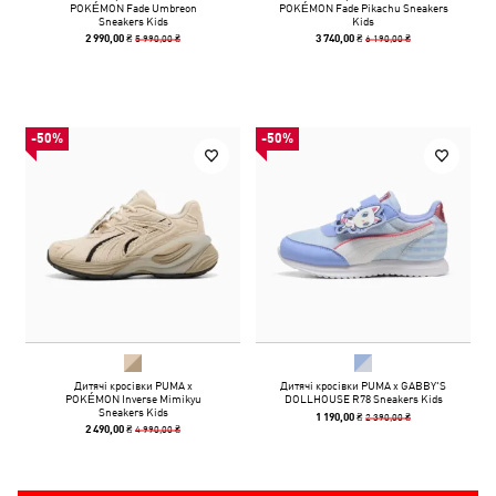
POKÉMON Fade Umbreon
POKÉMON Fade Pikachu Sneakers
Sneakers Kids
Kids
5 990,00 ₴
6 190,00 ₴
2 990,00 ₴
3 740,00 ₴
-50%
-50%
Дитячі кросівки PUMA x
Дитячі кросівки PUMA x GABBY'S
POKÉMON Inverse Mimikyu
DOLLHOUSE R78 Sneakers Kids
Sneakers Kids
2 390,00 ₴
1 190,00 ₴
4 990,00 ₴
2 490,00 ₴