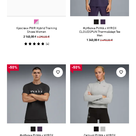
Кросівки PWR Hybrid Training
Футболка PUMA x HYROX
Shoes Women
CLOUDSPUN ThermoAdapt Tee
Men
4 290,00 ₴
2 140,00 ₴
2 690,00 ₴
1 340,00 ₴
(
4
)
-50%
-50%
Футболка PUMA x HYROX
Світшот PUMA x HYROX