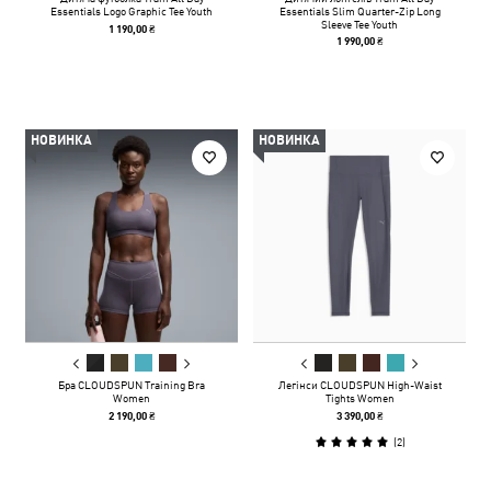
Essentials Logo Graphic Tee Youth
Essentials Slim Quarter-Zip Long
Sleeve Tee Youth
1 190,00 ₴
1 990,00 ₴
НОВИНКА
НОВИНКА
Бра CLOUDSPUN Training Bra
Легінси CLOUDSPUN High-Waist
Women
Tights Women
2 190,00 ₴
3 390,00 ₴
(
2
)