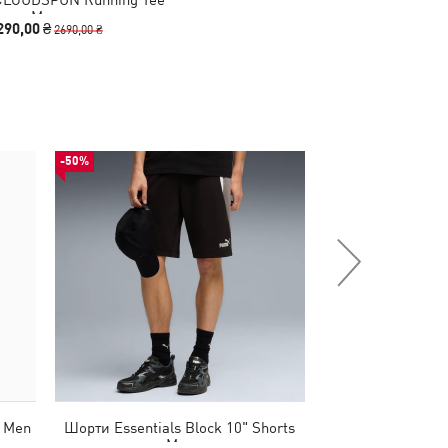
Men
290,00 ₴
2690,00 ₴
-50%
НОВИНКА
e Men
Шорти Essentials Block 10" Shorts
Кеди Palermo P
Men