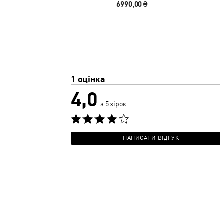
6990,00 ₴
1 оцінка
4,0
з 5 зірок
НАПИСАТИ ВІДГУК