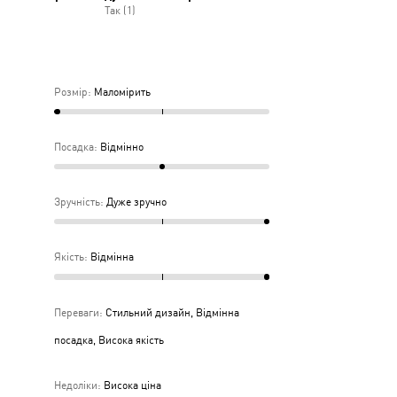
Так (1)
дньо
ка
дня
Розмір
:
Маломірить
Посадка
:
Відмінно
Зручність
:
Дуже зручно
Якість
:
Відмінна
Переваги
:
Стильний дизайн, Відмінна
посадка, Висока якість
Недоліки
:
Висока ціна