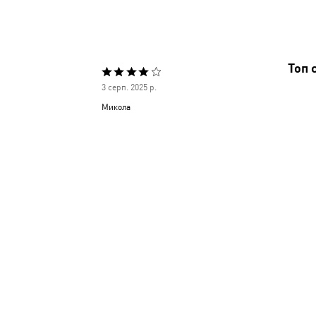
Топ 
Оцінено
3 серп. 2025 р.
4
Микола
з
5