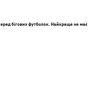
Сере
Низь
і
Сере
серед бігових футболок. Найкраще не має