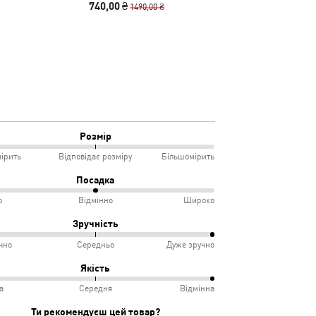
740,00 ₴
4990
1490,00 ₴
Розмір
ірить
Відповідає розміру
Більшомірить
Посадка
о
Відмінно
Широко
мірить
Зручність
чно
Середньо
Дуже зручно
овідає
ко
%
Якість
іру
а
Середня
Відмінна
інно
учно
%
Ти рекомендуєш цей товар?