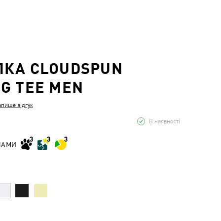
ЛКА CLOUDSPUN
G TEE MEN
апише відгук
В наявності
НАМИ