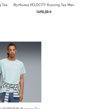
 Tee
Футболка VELOCITY Running Tee Men
Футболка CLOUD
M
1690,00 ₴
1340,00
CLOUDSPUN Running Tee