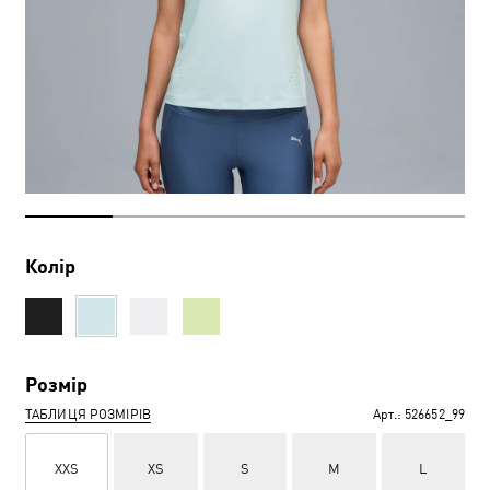
Колір
Розмір
ТАБЛИЦЯ РОЗМІРІВ
Арт.:
526652_99
XXS
XS
S
M
L