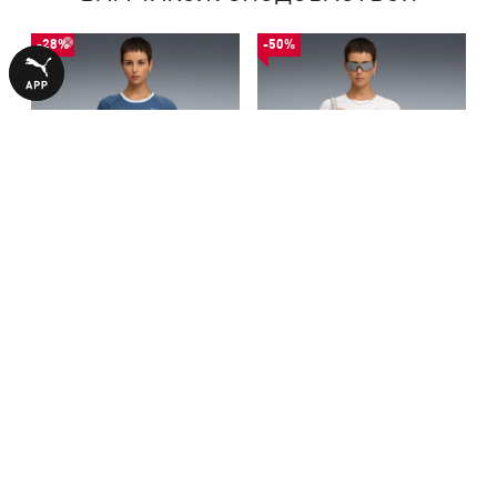
-28%
-50%
Футболка VELOCITY Running
Футболка RUN CLOUDSPUN
Tee Women
Tee Women
1140,00 ₴
1340,00 ₴
1590,00 ₴
2690,00 ₴
БІЛЬШЕ З ЦІЄЇ КОЛЕКЦІЇ
-29%
-50%