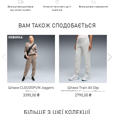
Безкоштовна доставка
Оплачуй частинами до 3
Безкоштовне повернення
при оплаті онлайн
платежів
ВАМ ТАКОЖ СПОДОБАЄТЬСЯ
НОВИНКА
Штани CLOUDSPUN Joggers
Штани Train All Day
Women
ESSENTIALS Jogger Women
3390,00 ₴
2790,00 ₴
БІЛЬШЕ З ЦІЄЇ КОЛЕКЦІЇ