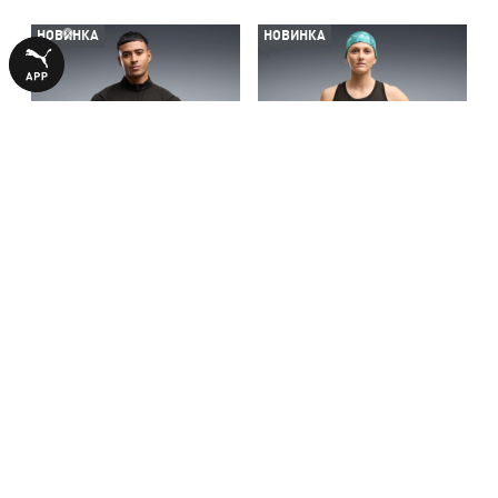
НОВИНКА
НОВИНКА
Лонгслів PUMA x HYROX
Майка PUMA x HYROX
Quarter-Zip Tee Men
PWRMODE Tank Top Women
2490,00 ₴
2790,00 ₴
З ЦИМ ТОВАРОМ КУПУЮТЬ
-50%
-50%