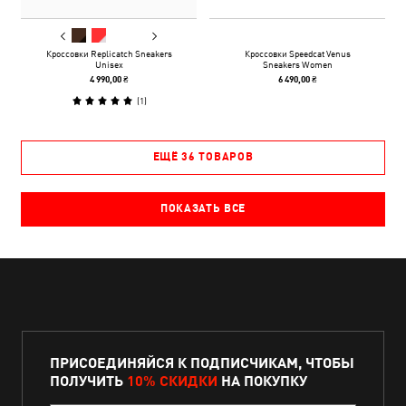
Кроссовки Replicatch Sneakers
Кроссовки Speedcat Venus
Unisex
Sneakers Women
4 990,00 ₴
6 490,00 ₴
(
1
)
ЕЩЁ 36 ТОВАРОВ
ПОКАЗАТЬ ВСЕ
ПРИСОЕДИНЯЙСЯ К ПОДПИСЧИКАМ, ЧТОБЫ
ПОЛУЧИТЬ
10% СКИДКИ
НА ПОКУПКУ