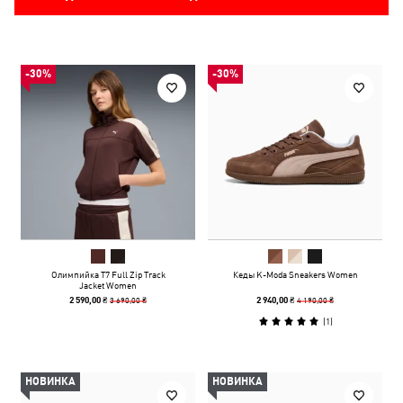
-30%
-30%
Олимпийка T7 Full Zip Track
Кеды K-Moda Sneakers Women
Jacket Women
3 690,00 ₴
4 190,00 ₴
2 590,00 ₴
2 940,00 ₴
(
1
)
НОВИНКА
НОВИНКА