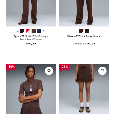
Брюки T7 ALWAYS ON Straight
Штаны T7 Track Pants Women
Track Pants Women
4 290,00 ₴
3 590,00 ₴
2 140,00 ₴
-50%
-29%