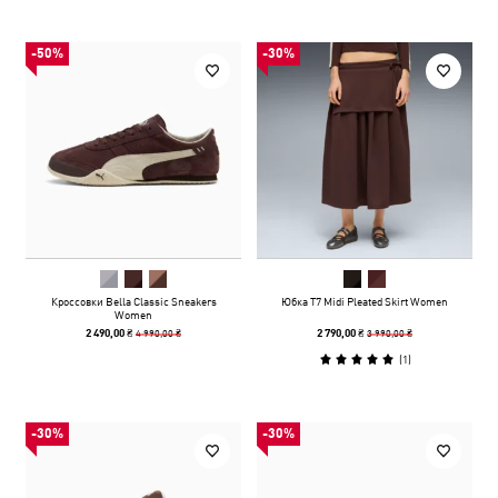
-50%
-30%
Кроссовки Bella Classic Sneakers
Юбка T7 Midi Pleated Skirt Women
Women
4 990,00 ₴
3 990,00 ₴
2 490,00 ₴
2 790,00 ₴
(
1
)
-30%
-30%