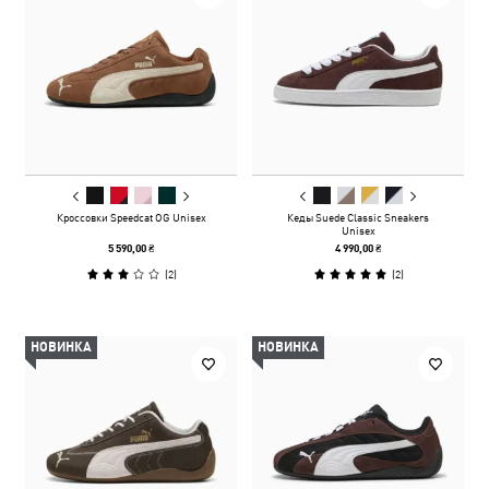
Кроссовки Speedcat OG Unisex
Кеды Suede Classic Sneakers
Unisex
5 590,00 ₴
4 990,00 ₴
(
2
)
(
2
)
НОВИНКА
НОВИНКА