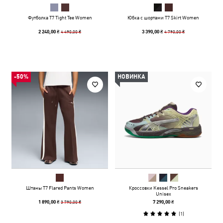
Футболка T7 Tight Tee Women
Юбка с шортами T7 Skirt Women
4 490,00 ₴
4 790,00 ₴
2 240,00 ₴
3 390,00 ₴
-50%
НОВИНКА
Штаны T7 Flared Pants Women
Кроссовки Kessel Pro Sneakers
Unisex
3 790,00 ₴
1 890,00 ₴
7 290,00 ₴
(
1
)