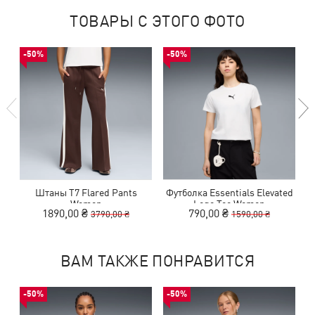
ТОВАРЫ С ЭТОГО ФОТО
-50%
-50%
Штаны T7 Flared Pants
Футболка Essentials Elevated
К
Women
Logo Tee Women
1890,00 ₴
790,00 ₴
3790,00 ₴
1590,00 ₴
ВАМ ТАКЖЕ ПОНРАВИТСЯ
-50%
-50%