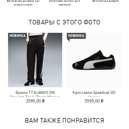
Бесплатная доставка при
Оплачивай частями до 3
Бесплатный возврат
оплате онлайн
платежей
ТОВАРЫ С ЭТОГО ФОТО
НОВИНКА
НОВИНКА
Брюки T7 ALWAYS ON
Кроссовки Speedcat OG
Straight Track Pants Women
Unisex
3590,00 ₴
5590,00 ₴
ВАМ ТАКЖЕ ПОНРАВИТСЯ