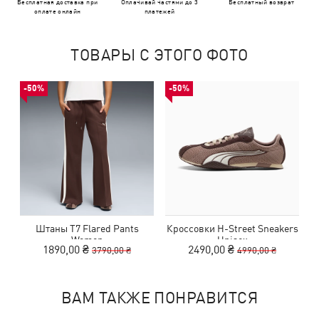
Бесплатная доставка при
Оплачивай частями до 3
Бесплатный возврат
оплате онлайн
платежей
ТОВАРЫ С ЭТОГО ФОТО
-50%
-50%
Штаны T7 Flared Pants
Кроссовки H-Street Sneakers
Women
Unisex
1890,00 ₴
2490,00 ₴
3790,00 ₴
4990,00 ₴
ВАМ ТАКЖЕ ПОНРАВИТСЯ