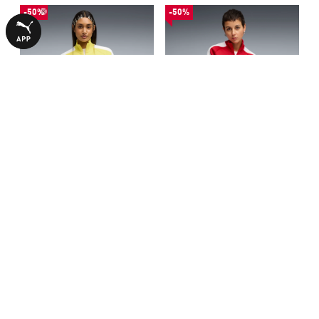
-50%
-50%
Олимпийка T7 ALWAYS ON
Олимпийка T7 ALWAYS ON
Short Track Jacket Women
Short Track Jacket Women
1890,00 ₴
1890,00 ₴
3790,00 ₴
3790,00 ₴
БОЛЬШЕ ИЗ ЭТОЙ КОЛЛЕКЦИИ
-50%
-50%