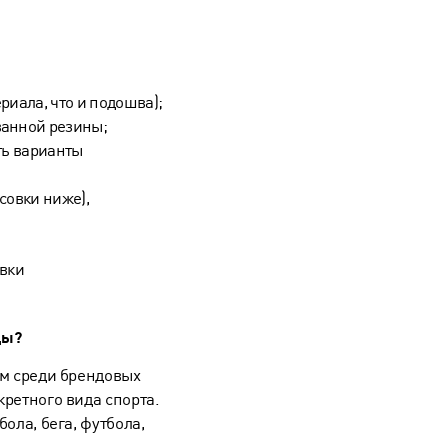
риала, что и подошва);
ванной резины;
ть варианты
совки ниже),
вки
ды?
ом среди брендовых
ретного вида спорта.
ола, бега, футбола,