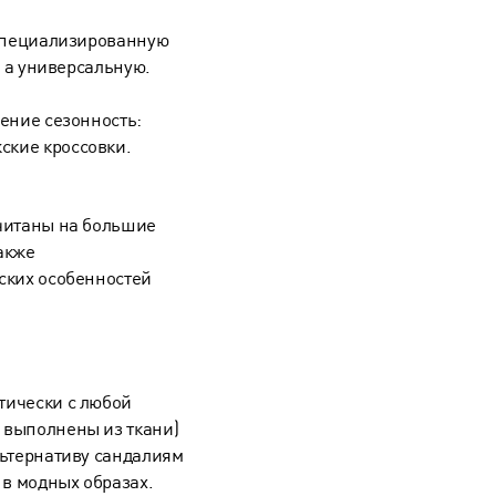
 специализированную
, а универсальную.
ение сезонность:
ские кроссовки
.
считаны на большие
акже
ских особенностей
тически с любой
 выполнены из ткани)
льтернативу сандалиям
 в модных образах.