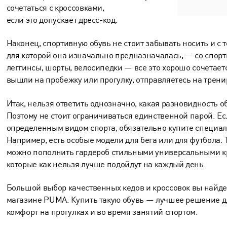
сочетаться с кроссовками,
если это допускает дресс-код.
Наконец, спортивную обувь не стоит забывать носить и с 
для которой она изначально предназначалась, — со спор
леггинсы, шорты, велосипедки — все это хорошо сочетаетс
вышли на пробежку или прогулку, отправляетесь на трени
Итак, нельзя ответить однозначно, какая разновидность о
Поэтому не стоит ограничиваться единственной парой. Е
определенным видом спорта, обязательно купите специал
Например, есть особые модели для бега или для футбола. 
можно пополнить гардероб стильными универсальными кр
которые как нельзя лучше подойдут на каждый день.
Большой выбор качественных кедов и кроссовок вы найде
магазине PUMA. Купить такую обувь — лучшее решение для
комфорт на прогулках и во время занятий спортом.