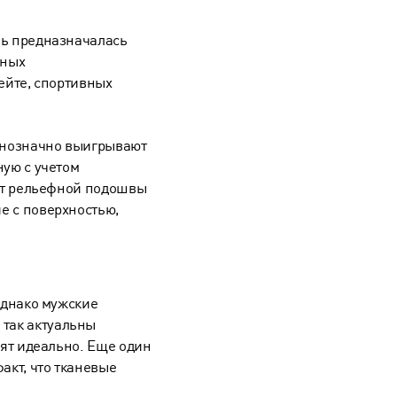
вь предназначалась
нных
кейте, спортивных
однозначно выигрывают
ную с учетом
чет рельефной подошвы
е с поверхностью,
Однако мужские
 так актуальны
дят идеально. Еще один
акт, что тканевые