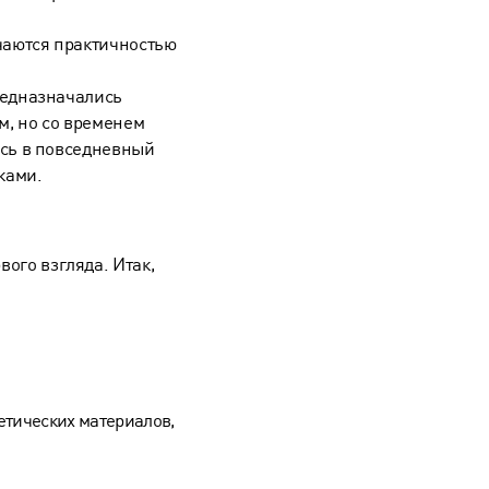
чаются практичностью
редназначались
м, но со временем
сь в повседневный
ками.
ого взгляда. Итак,
етических материалов,