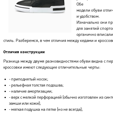
Обе
модели обуви отли
и удобством.
Изначально они п
для занятий спорто
органично вписали
стиль. Разберемся, в чем отличия между кедами и кроссов
Отличия конструкции
Разница между двумя разновидностями обуви видна с перв
кроссовки имеют следующие отличительные черты:
- приподнятый носок;
- рельефная толстая подошва;
- наличие амортизации;
- верх с мелкой перфорацией (обычно изготовлен из синт
замши или кожи);
- мягкая подушка на пятке (но не всегда);