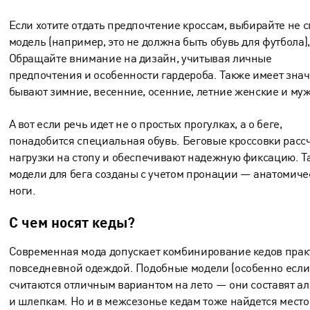
Если хотите отдать предпочтение кроссам, выбирайте не
модель (например, это не должна быть обувь для футбола)
Обращайте внимание на дизайн, учитывая личные
предпочтения и особенности гардероба. Также имеет знач
бывают зимние, весенние, осенние, летние женские и
муж
А вот если речь идет не о простых прогулках, а о беге,
понадобится специальная обувь. Беговые кроссовки рас
нагрузки на стопу и обеспечивают надежную фиксацию. Т
модели для бега созданы с учетом пронации — анатомиче
ноги.
С чем носят кеды?
Современная мода допускает комбинирование кедов прак
повседневной одеждой. Подобные модели (особенно если
считаются отличным вариантом на лето — они составят а
и шлепкам. Но и в межсезонье кедам тоже найдется место