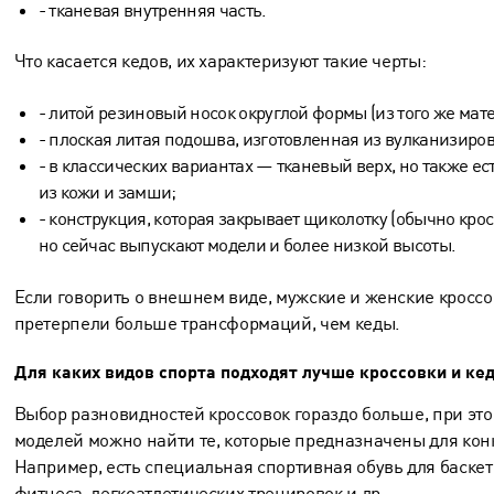
- тканевая внутренняя часть.
Что касается кедов, их характеризуют такие черты:
- литой резиновый носок округлой формы (из того же мате
- плоская литая подошва, изготовленная из вулканизиро
- в классических вариантах — тканевый верх, но также ес
из кожи и замши;
- конструкция, которая закрывает щиколотку (обычно крос
но сейчас выпускают модели и более низкой высоты.
Если говорить о внешнем виде, мужские и
женские кроссо
претерпели больше трансформаций, чем кеды.
Для каких видов спорта подходят лучше кроссовки и ке
Выбор разновидностей кроссовок гораздо больше, при эт
моделей можно найти те, которые предназначены для конк
Например, есть специальная спортивная обувь для баскетб
фитнеса, легкоатлетических тренировок и др.