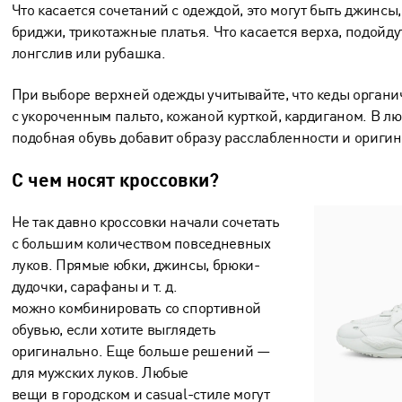
Что касается сочетаний с одеждой, это могут быть джинсы
бриджи, трикотажные платья. Что касается верха, подойдут
лонгслив или рубашка.
При выборе верхней одежды учитывайте, что кеды органи
с укороченным пальто, кожаной курткой, кардиганом. В л
подобная обувь добавит образу расслабленности и оригин
С чем носят кроссовки?
Не так давно кроссовки начали сочетать
с большим количеством повседневных
луков. Прямые юбки, джинсы, брюки-
дудочки, сарафаны и т. д.
можно комбинировать со спортивной
обувью, если хотите выглядеть
оригинально. Еще больше решений —
для мужских луков. Любые
вещи в городском и casual-стиле могут