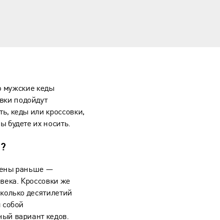
о
мужские кеды
вки подойдут
ть, кеды или кроссовки,
ы будете их носить.
и?
тены раньше —
века. Кроссовки же
сколько десятилетий
 собой
ый вариант кедов.