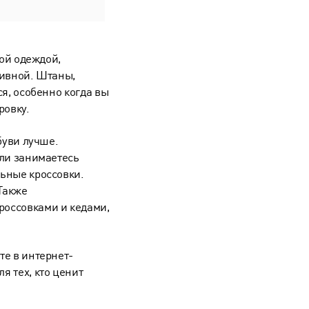
той одеждой,
тивной. Штаны,
я, особенно когда вы
ровку.
буви лучше.
сли занимаетесь
ьные кроссовки.
Также
оссовками и кедами,
те в интернет-
 тех, кто ценит