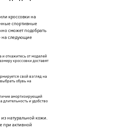
или кроссовки на
енные
спортивные
очно сможет подобрать
е на следующие
 и откажитесь от моделей
азмеру кроссовки доставят
ормируется свой взгляд на
 выбрать обувь на
аличие амортизирующей
а длительность и удобство
 из натуральной кожи.
же при активной