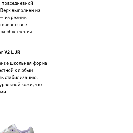
я повседневной
 Верх выполнен из
 — из резины.
ствованы все
ля облегчения
r V2 L JR
енке школьная форма
естной к любым
ть стабилизацию,
уральной кожи, что
ыми.