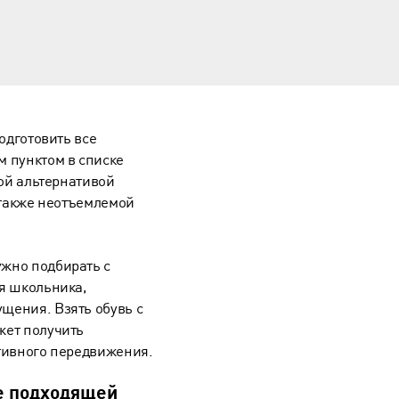
одготовить все
 пунктом в списке
ной альтернативой
 также неотъемлемой
ужно подбирать с
я школьника,
щения. Взять обувь с
жет получить
тивного передвижения.
е подходящей