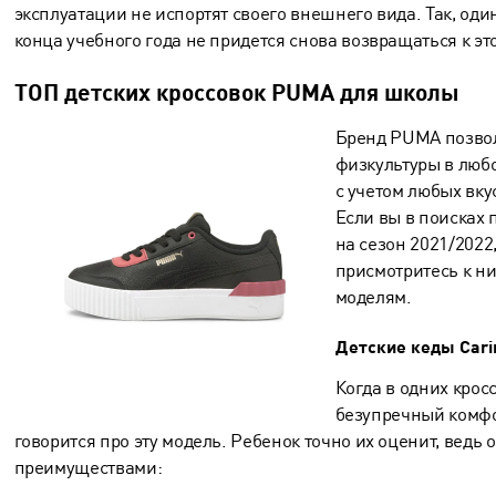
эксплуатации не испортят своего внешнего вида. Так, один
конца учебного года не придется снова возвращаться к эт
ТОП детских кроссовок PUMA для школы
Бренд PUMA позвол
физкультуры в люб
с учетом любых вк
Если вы в поисках
на сезон 2021/2022
присмотритесь к 
моделям.
Детские кеды Carina
Когда в одних крос
безупречный комфо
говорится про эту модель. Ребенок точно их оценит, ведь
преимуществами: