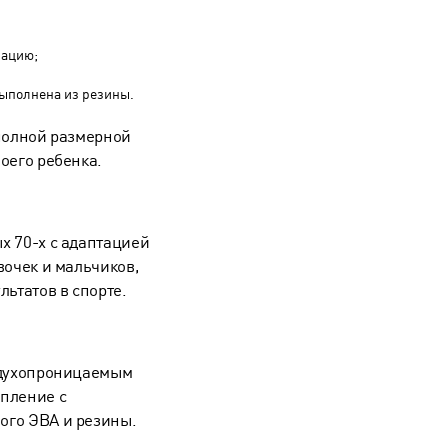
зацию;
выполнена из резины.
 полной размерной
оего ребенка.
х 70-х с адаптацией
вочек и мальчиков,
льтатов в спорте.
оздухопроницаемым
епление с
ого ЭВА и резины.