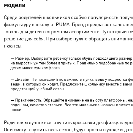
модели
Среди родителей школьников особую популярность получ
физкультуру в школу от PUMA. Бренд предлагает качеств
товары для детей
в огромном ассортименте. Тут каждый т
решение для себя. При выборе нужно обращать внимани
нюансы:
— Размер. Выбирайте ребенку только обувь подходящего размера
на вырост и уж тем более впритык. Правильно подобранные по р
детям максимум комфорта.
— Дизайн. Не последний по важности пункт, ведь у подростка ф
вещи, в которых он ходит. Предложите школьнику вместе с вами
предстоящий учебный сезон.
— Практичность. Обращайте внимание на высоту платформы, н
подошвы, качество стельки. Все эти маленькие нюансы влияют н
носки.
Родителям лучше всего купить кроссовки для физкультуры
Они смогут служить весь сезон, будут просты в уходе и да