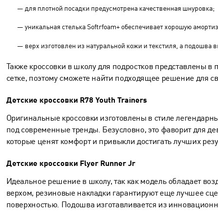
— для плотной посадки предусмотрена качественная шнуровка;
— уникальная стелька Softrfoam+ обеспечивает хорошую аморти
— верх изготовлен из натуральной кожи и текстиля, а подошва 
Также кроссовки в школу для подростков представлены в
сетке, поэтому сможете найти подходящее решение для св
Детские кроссовки R78 Youth Trainers
Оригинальные кроссовки изготовлены в стиле легендарны
под современные тренды. Безусловно, это фаворит для де
которые ценят комфорт и привыкли достигать лучших резу
Детские кроссовки Flyer Runner Jr
Идеальное решение в школу, так как модель обладает в
верхом, резиновые накладки гарантируют еще лучшее сц
поверхностью. Подошва изготавливается из инновационн