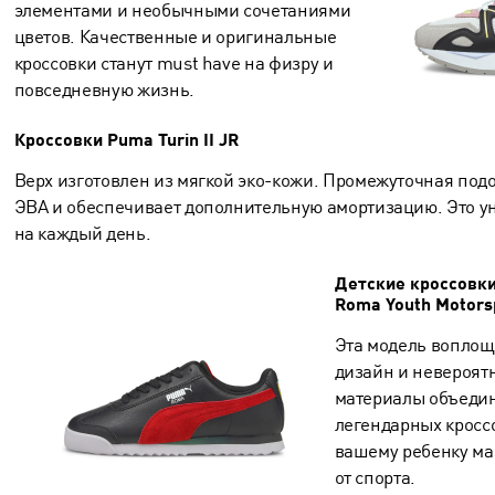
элементами и необычными сочетаниями
цветов. Качественные и оригинальные
кроссовки станут must have на физру и
повседневную жизнь.
Кроссовки Puma Turin II JR
Верх изготовлен из мягкой эко-кожи. Промежуточная по
ЭВА и обеспечивает дополнительную амортизацию. Это 
на каждый день.
Детские кроссовки 
Roma Youth Motors
Эта модель воплощ
дизайн и невероят
материалы объедин
легендарных кроссо
вашему ребенку ма
от спорта.