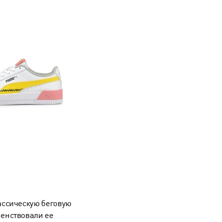
ассическую беговую
шенствовали ее