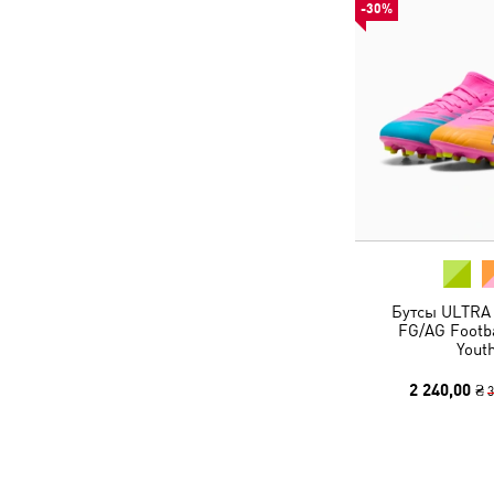
-30%
Бутсы ULTRA
FG/AG Footba
Yout
2 240,00 ₴
3