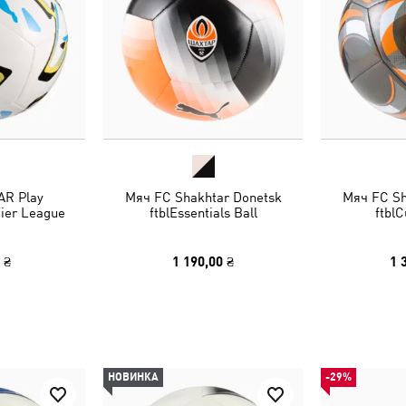
R Play
Мяч FC Shakhtar Donetsk
Мяч FC Sh
ier League
ftblEssentials Ball
ftblC
 ₴
1 190,00 ₴
1 
НОВИНКА
-29%