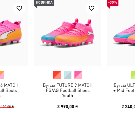
НОВИНКА
-30%
 6 MATCH
Бутсы FUTURE 9 MATCH
Бутсы UL
ll Boots
FG/AG Football Shoes
+ Mid Foot
h
Youth
3 990,00 ₴
2 240,
 190,00 ₴