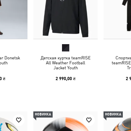
r Donetsk
Детская куртка teamRISE
Спорти
outh
All Weather Football
teamRISE 
Jacket Youth
Tr
0 ₴
2 990,00 ₴
2 
НОВИНКА
НОВИНКА