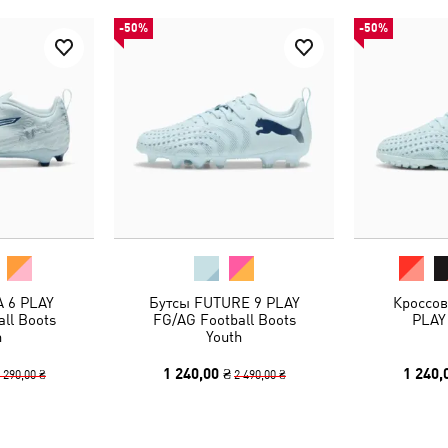
-50%
-50%
 6 PLAY
Бутсы FUTURE 9 PLAY
Кроссо
ll Boots
FG/AG Football Boots
PLAY 
h
Youth
1 240,00 ₴
1 240,
 290,00 ₴
2 490,00 ₴