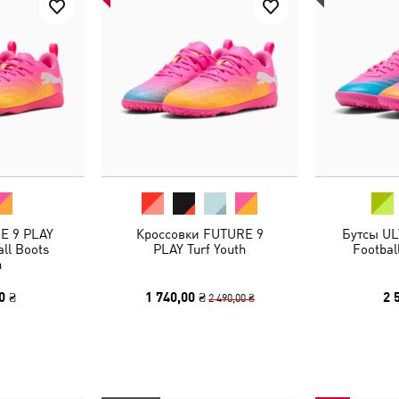
E 9 PLAY
Кроссовки FUTURE 9
Бутсы UL
all Boots
PLAY Turf Youth
Footbal
h
0 ₴
1 740,00 ₴
2 
2 490,00 ₴