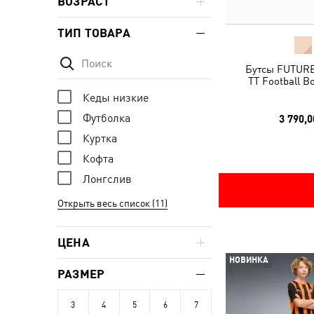
ВОЗРАСТ
ТИП ТОВАРА
Бутсы FUTUR
TT Football B
Кеды низкие
Футболка
3 790,0
Куртка
Кофта
Лонгслив
Открыть весь список (11)
ЦЕНА
НОВИНКА
РАЗМЕР
3
4
5
6
7