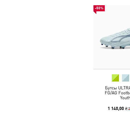
-50%
Бутсы ULTRA
FG/AG Footba
Yout
1 140,00 ₴
2