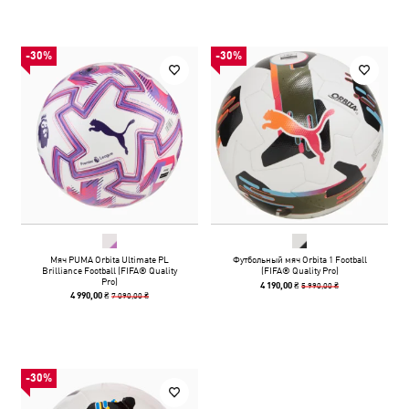
-30%
-30%
Мяч PUMA Orbita Ultimate PL
Футбольный мяч Orbita 1 Football
Brilliance Football (FIFA® Quality
(FIFA® Quality Pro)
Pro)
5 990,00 ₴
4 190,00 ₴
7 090,00 ₴
4 990,00 ₴
-30%