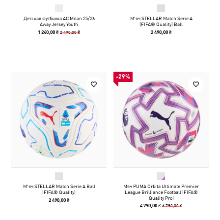
Детская футболка AC Milan 25/26
М'яч STELLAR Match Serie A
Away Jersey Youth
(FIFA® Quality) Ball
2 490,00 ₴
1 240,00 ₴
2 490,00 ₴
-29%
М'яч STELLAR Match Serie A Ball
Мяч PUMA Orbita Ultimate Premier
(FIFA® Quality)
League Brilliance Football (FIFA®
Quality Pro)
2 490,00 ₴
6 790,00 ₴
4 790,00 ₴