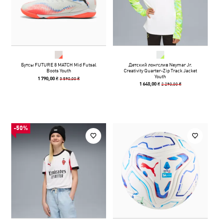
Бутсы FUTURE 8 MATCH Mid Futsal
Детский лонгслив Neymar Jr.
Boots Youth
Creativity Quarter-Zip Track Jacket
Youth
3 590,00 ₴
1 790,00 ₴
2 290,00 ₴
1 640,00 ₴
-50%