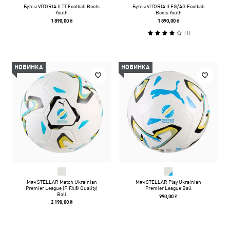
Бутсы VITORIA II TT Football Boots
Бутсы VITORIA II FG/AG Football
Youth
Boots Youth
1 890,00 ₴
1 890,00 ₴
(
1
)
НОВИНКА
НОВИНКА
Мяч STELLAR Match Ukrainian
Мяч STELLAR Play Ukrainian
Premier League (FIFA® Quality)
Premier League Ball
Ball
990,00 ₴
2 190,00 ₴