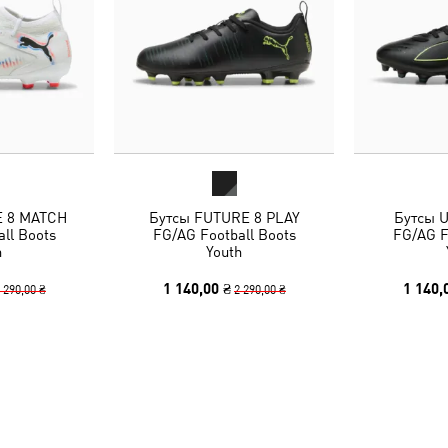
E 8 MATCH
Бутсы FUTURE 8 PLAY
Бутсы 
ll Boots
FG/AG Football Boots
FG/AG F
h
Youth
1 140,00 ₴
1 140,
 290,00 ₴
2 290,00 ₴