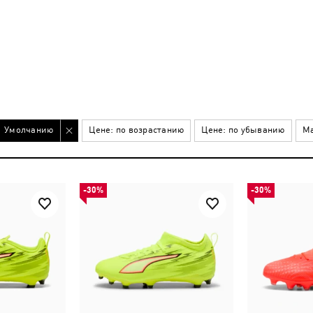
Умолчанию
Цене: по возрастанию
Цене: по убыванию
Ма
-30%
-30%