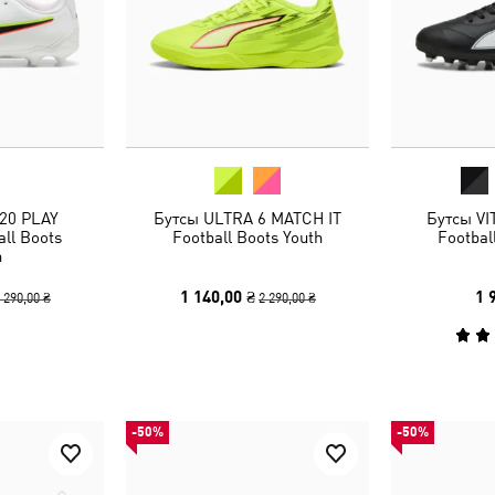
20 PLAY
Бутсы ULTRA 6 MATCH IT
Бутсы VI
ll Boots
Football Boots Youth
Footbal
h
1 140,00 ₴
1 
 290,00 ₴
2 290,00 ₴
-50%
-50%