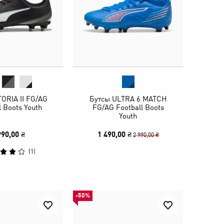
TORIA II FG/AG
Бутсы ULTRA 6 MATCH
l Boots Youth
FG/AG Football Boots
Youth
990,00 ₴
1 490,00 ₴
2 990,00 ₴
(
1
)
-50%