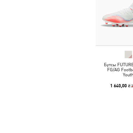
Бутсы FUTUR
FG/AG Footba
Yout
1 640,00 ₴
3