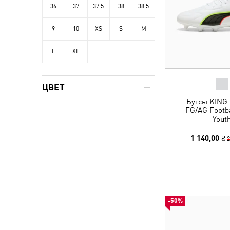
36
37
37.5
38
38.5
9
10
XS
S
M
L
XL
ЦВЕТ
Бутсы KING 
FG/AG Footba
Yout
1 140,00 ₴
2
-50%