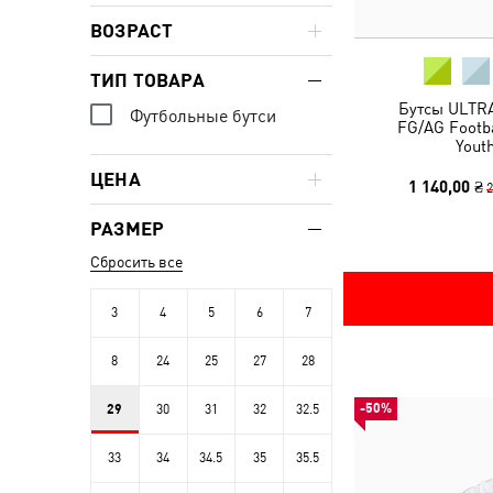
ВОЗРАСТ
ТИП ТОВАРА
Бутсы ULTRA
Футбольные бутси
FG/AG Footba
Yout
ЦЕНА
1 140,00 ₴
2
РАЗМЕР
Сбросить все
3
4
5
6
7
8
24
25
27
28
-50%
29
30
31
32
32.5
33
34
34.5
35
35.5