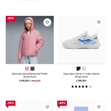
-50%
Детская куртка Reversible Puffer
Кроссовки Varion II Indoor Sports
Jacket Youth
Shoes Youth
4 990,00 ₴
2 490,00 ₴
2 390,00 ₴
(
1
)
-50%
-50%