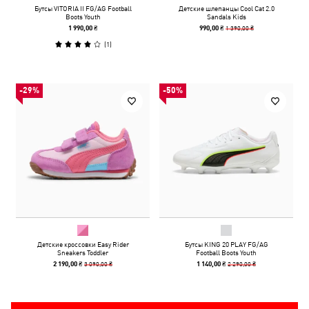
Бутсы VITORIA II FG/AG Football
Детские шлепанцы Cool Cat 2.0
Boots Youth
Sandals Kids
1 390,00 ₴
1 990,00 ₴
990,00 ₴
(
1
)
-29%
-50%
Детские кроссовки Easy Rider
Бутсы KING 20 PLAY FG/AG
Sneakers Toddler
Football Boots Youth
3 090,00 ₴
2 290,00 ₴
2 190,00 ₴
1 140,00 ₴