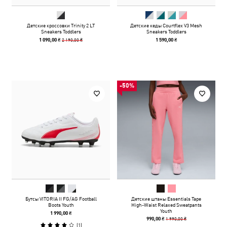
Детские кроссовки Trinity 2 LT
Детские кеды Courtflex V3 Mesh
Sneakers Toddlers
Sneakers Toddlers
2 190,00 ₴
1 090,00 ₴
1 590,00 ₴
-50%
Бутсы VITORIA II FG/AG Football
Детские штаны Essentials Tape
Boots Youth
High-Waist Relaxed Sweatpants
Youth
1 990,00 ₴
1 990,00 ₴
990,00 ₴
(
1
)