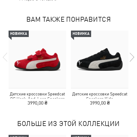
ВАМ ТАКЖЕ ПОНРАВИТСЯ
НОВИНКА
НОВИНКА
Детские кроссовки Speedcat
Детские кроссовки Speedcat
Д
OG Hook-And-Loop Sneakers
Sneakers Kids
O
3990,00 ₴
3990,00 ₴
Kids
БОЛЬШЕ ИЗ ЭТОЙ КОЛЛЕКЦИИ