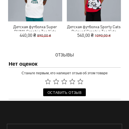
Детская футболка Super
Детская футболка Sporty Cats
Д
PUMA Graphic Tee Kids
Relaxed Graphic Tee Kids
440,00 ₴
540,00 ₴
890,00 ₴
1090,00 ₴
ОТЗЫВЫ
Нет оценок
Станьте первым, кто напишет отзыв об этом товаре
ОСТАВИТЬ ОТЗЫВ