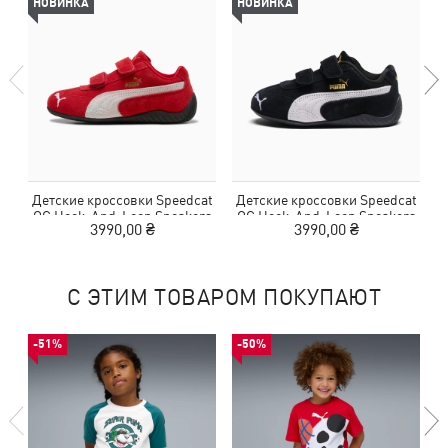
НОВИНКА
НОВИНКА
Детские кроссовки Speedcat
Детские кроссовки Speedcat
Д
OG Hook-And-Loop Sneakers
OG Hook-And-Loop Sneakers
3990,00 ₴
3990,00 ₴
Kids
Kids
С ЭТИМ ТОВАРОМ ПОКУПАЮТ
-51%
-50%