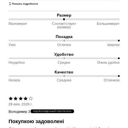
Показать подробности
Размер
Маломерит
Соответствует
Большемерит
50 %
размеру
между
Посадка
Маломерит
Узко
Отлично
Широко
100 %
и
между
Соответствует
Удобство
Узко
размеру
Неудобно
Средне
Очень удобно
100 %
и
между
Качество
Отлично
Неудобно
Низкое
Среднее
Отличное
100 %
и
между
Средне
Низкое
Выбрана
и
28 июн. 2026 г.
оценка
Среднее
Володимир З
ПОДТВЕРЖДЕННЫЙ ПОКУПАТЕЛЬ
4из
Покупкою задоволені
5