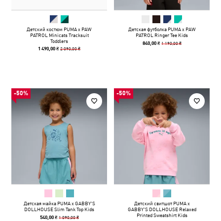
Детский костюм PUMA x PAW
Детская футболка PUMA x PAW
PATROL Minicats Tracksuit
PATROL Ringer Tee Kids
Toddlers
1 190,00 ₴
840,00 ₴
2 090,00 ₴
1 490,00 ₴
-50%
-50%
Детская майка PUMA x GABBY'S
Детский свитшот PUMA x
DOLLHOUSE Slim Tank Top Kids
GABBY'S DOLLHOUSE Relaxed
Printed Sweatshirt Kids
1 090,00 ₴
540,00 ₴