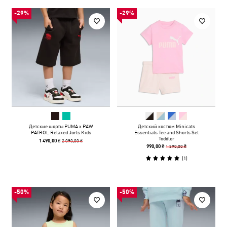
-29%
-29%
Детские шорты PUMA x PAW
Детский костюм Minicats
PATROL Relaxed Jorts Kids
Essentials Tee and Shorts Set
Toddler
2 090,00 ₴
1 490,00 ₴
1 390,00 ₴
990,00 ₴
(
1
)
-50%
-50%