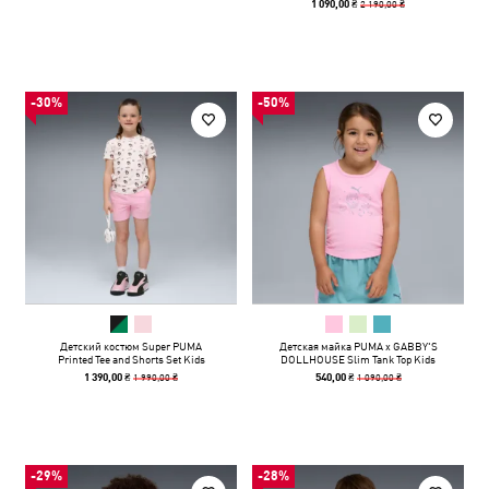
2 190,00 ₴
1 090,00 ₴
-30%
-50%
Детский костюм Super PUMA
Детская майка PUMA x GABBY'S
Printed Tee and Shorts Set Kids
DOLLHOUSE Slim Tank Top Kids
1 990,00 ₴
1 090,00 ₴
1 390,00 ₴
540,00 ₴
-29%
-28%