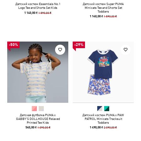
Детский костюм Essentials No.1
Детский костюм Super PUMA
Logo Tee and Shorts Set Kids
Minicats Tee and Shorts Set
Toddlers
1 590,00 ₴
1 140,00 ₴
1 590,00 ₴
1 140,00 ₴
-50%
-29%
Детская футболка PUMA x
Детский костюм PUMA x PAW
GABBY'S DOLLHOUSE Relaxed
PATROL Minicats Tracksuit
Printed Tee Kids
Toddlers
1 090,00 ₴
2 090,00 ₴
540,00 ₴
1 490,00 ₴