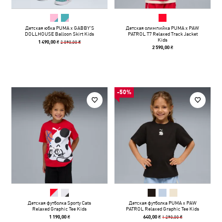
Детская юбка PUMA x GABBY'S
Детская олимпийка PUMA x PAW
DOLLHOUSE Balloon Skirt Kids
PATROL T7 Relaxed Track Jacket
Kids
2 090,00 ₴
1 490,00 ₴
2 590,00 ₴
-50%
Детская футболка Sporty Cats
Детская футболка PUMA x PAW
Relaxed Graphic Tee Kids
PATROL Relaxed Graphic Tee Kids
1 290,00 ₴
1 190,00 ₴
640,00 ₴