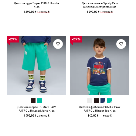
Детское худи Super PUMA Hoodie
Детские штаны Sporty Cats
Kids
Relaxed Sweatpants Kids
1 790,00 ₴
1 790,00 ₴
1 290,00 ₴
1 290,00 ₴
-29%
-29%
Детские шорты PUMA x PAW
Детская футболка PUMA x PAW
PATROL Relaxed Jorts Kids
PATROL Ringer Tee Kids
2 090,00 ₴
1 190,00 ₴
1 490,00 ₴
840,00 ₴