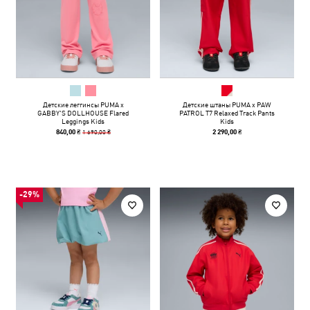
Детские леггинсы PUMA x
Детские штаны PUMA x PAW
GABBY'S DOLLHOUSE Flared
PATROL T7 Relaxed Track Pants
Leggings Kids
Kids
1 690,00 ₴
840,00 ₴
2 290,00 ₴
-29%