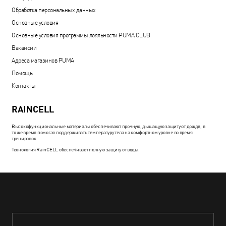
Обработка персональных данных
Основные условия
Основные условия программы лояльности PUMA.CLUB
Вакансии
Адреса магазинов PUMA
Помощь
Контакты
RAINCELL
Высокофункциональные материалы обеспечивают прочную, дышащую защиту от дождя, в
то же время помогая поддерживать температуру тела на комфортном уровне во время
тренировок.
Технология RainCELL обеспечивает полную защиту от воды.