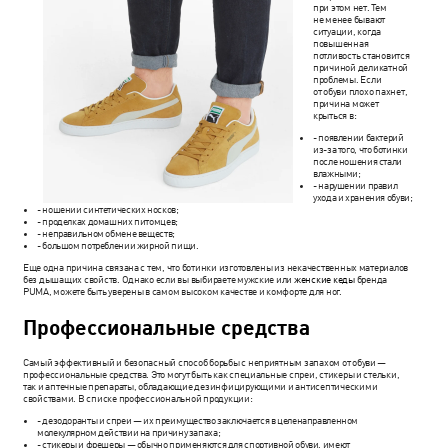
при этом нет. Тем
не менее бывают
ситуации, когда
повышенная
потливость становится
причиной деликатной
проблемы. Если
от обуви плохо пахнет,
причина может
крыться в:
- появлении бактерий
из-за того, что ботинки
после ношения стали
влажными;
- нарушении правил
ухода и хранения обуви;
- ношении синтетических носков;
- проделках домашних питомцев;
- неправильном обмене веществ;
- большом потреблении жирной пищи.
Еще одна причина связана с тем, что ботинки изготовлены из некачественных материалов
без дышащих свойств. Однако если вы выбираете мужские или
женские кеды
бренда
PUMA, можете быть уверены в самом высоком качестве и комфорте для ног.
Профессиональные средства
Самый эффективный и безопасный способ борьбы с неприятным запахом от обуви —
профессиональные средства. Это могут быть как специальные спреи, стикеры и стельки,
так и аптечные препараты, обладающие дезинфицирующими и антисептическими
свойствами. В списке профессиональной продукции:
- дезодоранты и спреи — их преимущество заключается в целенаправленном
молекулярном действии на причину запаха;
- стикеры и фрешеры — обычно применяются для спортивной обуви, имеют