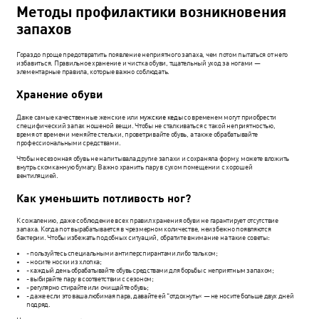
Методы профилактики возникновения
запахов
Гораздо проще предотвратить появление неприятного запаха, чем потом пытаться от него
избавиться. Правильное хранение и чистка обуви, тщательный уход за ногами —
элементарные правила, которые важно соблюдать.
Хранение обуви
Даже самые качественные женские или
мужские кеды
со временем могут приобрести
специфический запах ношеной вещи. Чтобы не сталкиваться с такой неприятностью,
время от времени меняйте стельки, проветривайте обувь, а также обрабатывайте
профессиональными средствами.
Чтобы несезонная обувь не напитывала другие запахи и сохраняла форму, можете вложить
внутрь скомканную бумагу. Важно хранить пару в сухом помещении с хорошей
вентиляцией.
Как уменьшить потливость ног?
К сожалению, даже соблюдение всех правил хранения обуви не гарантирует отсутствие
запаха. Когда пот вырабатывается в чрезмерном количестве, неизбежно появляются
бактерии. Чтобы избежать подобных ситуаций, обратите внимание на такие советы:
- пользуйтесь специальными антиперспирантами либо тальком;
- носите носки из хлопка;
- каждый день обрабатывайте обувь средствами для борьбы с неприятным запахом;
- выбирайте пару в соответствии с сезоном;
- регулярно стирайте или очищайте обувь;
- даже если это ваша любимая пара, давайте ей "‎отдохнуть«‎ — не носите больше двух дней
подряд.