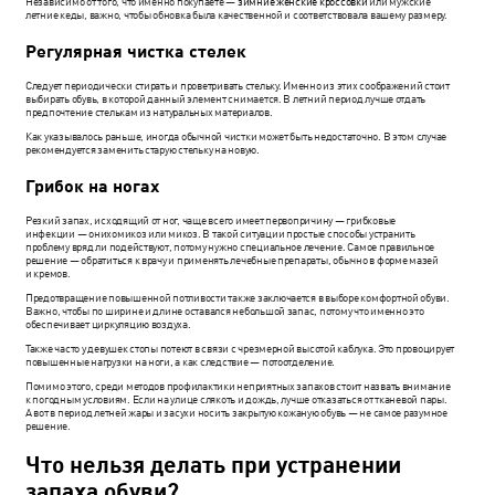
Независимо от того, что именно покупаете —
зимние женские кроссовки
или мужские
летние кеды, важно, чтобы обновка была качественной и соответствовала вашему размеру.
Регулярная чистка стелек
Следует периодически стирать и проветривать стельку. Именно из этих соображений стоит
выбирать обувь, в которой данный элемент снимается. В летний период лучше отдать
предпочтение стелькам из натуральных материалов.
Как указывалось раньше, иногда обычной чистки может быть недостаточно. В этом случае
рекомендуется заменить старую стельку на новую.
Грибок на ногах
Резкий запах, исходящий от ног, чаще всего имеет первопричину — грибковые
инфекции — онихомикоз или микоз. В такой ситуации простые способы устранить
проблему вряд ли подействуют, потому нужно специальное лечение. Самое правильное
решение — обратиться к врачу и применять лечебные препараты, обычно в форме мазей
и кремов.
Предотвращение повышенной потливости также заключается в выборе комфортной обуви.
Важно, чтобы по ширине и длине оставался небольшой запас, потому что именно это
обеспечивает циркуляцию воздуха.
Также часто у девушек стопы потеют в связи с чрезмерной высотой каблука. Это провоцирует
повышенные нагрузки на ноги, а как следствие — потоотделение.
Помимо этого, среди методов профилактики неприятных запахов стоит назвать внимание
к погодным условиям. Если на улице слякоть и дождь, лучше отказаться от тканевой пары.
А вот в период летней жары и засухи носить закрытую кожаную обувь — не самое разумное
решение.
Что нельзя делать при устранении
запаха обуви?