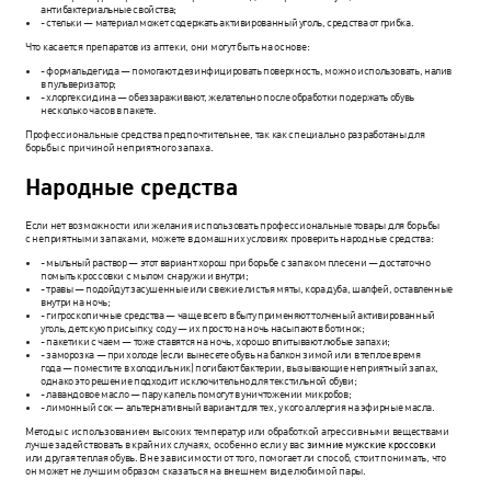
антибактериальные свойства;
- стельки — материал может содержать активированный уголь, средства от грибка.
Что касается препаратов из аптеки, они могут быть на основе:
- формальдегида — помогают дезинфицировать поверхность, можно использовать, налив
в пульверизатор;
- хлоргексидина — обеззараживают, желательно после обработки подержать обувь
несколько часов в пакете.
Профессиональные средства предпочтительнее, так как специально разработаны для
борьбы с причиной неприятного запаха.
Народные средства
Если нет возможности или желания использовать профессиональные товары для борьбы
с неприятными запахами, можете в домашних условиях проверить народные средства:
- мыльный раствор — этот вариант хорош при борьбе с запахом плесени — достаточно
помыть кроссовки с мылом снаружи и внутри;
- травы — подойдут засушенные или свежие листья мяты, кора дуба, шалфей, оставленные
внутри на ночь;
- гигроскопичные средства — чаще всего в быту применяют толченый активированный
уголь, детскую присыпку, соду — их просто на ночь насыпают в ботинок;
- пакетики с чаем — тоже ставятся на ночь, хорошо впитывают любые запахи;
- заморозка — при холоде (если вынесете обувь на балкон зимой или в теплое время
года — поместите в холодильник) погибают бактерии, вызывающие неприятный запах,
однако это решение подходит исключительно для текстильной обуви;
- лавандовое масло — пару капель помогут в уничтожении микробов;
- лимонный сок — альтернативный вариант для тех, у кого аллергия на эфирные масла.
Методы с использованием высоких температур или обработкой агрессивными веществами
лучше задействовать в крайних случаях, особенно если у вас
зимние мужские кроссовки
или другая теплая обувь. Вне зависимости от того, помогает ли способ, стоит понимать, что
он может не лучшим образом сказаться на внешнем виде любимой пары.