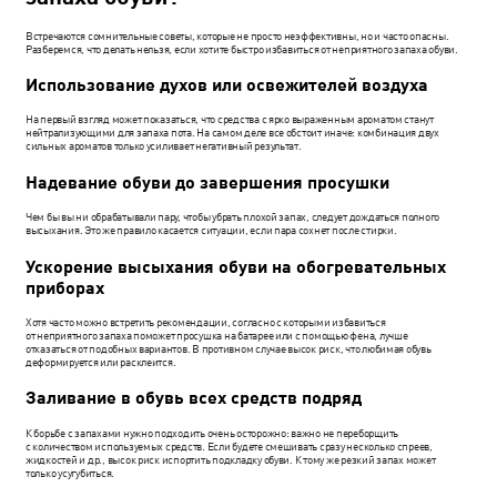
Встречаются сомнительные советы, которые не просто неэффективны, но и часто опасны.
Разберемся, что делать нельзя, если хотите быстро избавиться от неприятного запаха обуви.
Использование духов или освежителей воздуха
На первый взгляд может показаться, что средства с ярко выраженным ароматом станут
нейтрализующими для запаха пота. На самом деле все обстоит иначе: комбинация двух
сильных ароматов только усиливает негативный результат.
Надевание обуви до завершения просушки
Чем бы вы ни обрабатывали пару, чтобы убрать плохой запах, следует дождаться полного
высыхания. Это же правило касается ситуации, если пара сохнет после стирки.
Ускорение высыхания обуви на обогревательных
приборах
Хотя часто можно встретить рекомендации, согласно с которыми избавиться
от неприятного запаха поможет просушка на батарее или с помощью фена, лучше
отказаться от подобных вариантов. В противном случае высок риск, что любимая обувь
деформируется или расклеится.
Заливание в обувь всех средств подряд
К борьбе с запахами нужно подходить очень осторожно: важно не переборщить
с количеством используемых средств. Если будете смешивать сразу несколько спреев,
жидкостей и др., высок риск испортить подкладку обуви. К тому же резкий запах может
только усугубиться.