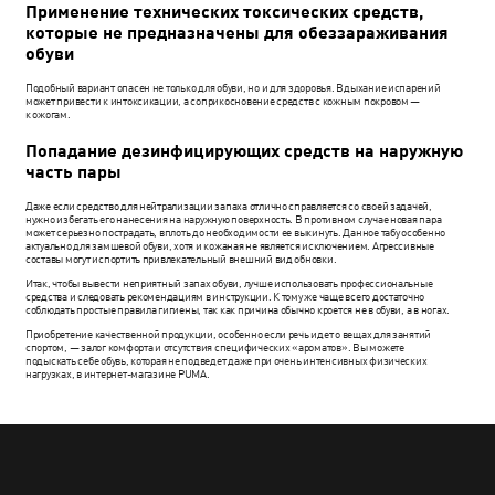
Применение технических токсических средств,
которые не предназначены для обеззараживания
обуви
Подобный вариант опасен не только для обуви, но и для здоровья. Вдыхание испарений
может привести к интоксикации, а соприкосновение средств с кожным покровом —
к ожогам.
Попадание дезинфицирующих средств на наружную
часть пары
Даже если средство для нейтрализации запаха отлично справляется со своей задачей,
нужно избегать его нанесения на наружную поверхность. В противном случае новая пара
может серьезно пострадать, вплоть до необходимости ее выкинуть. Данное табу особенно
актуально для замшевой обуви, хотя и кожаная не является исключением. Агрессивные
составы могут испортить привлекательный внешний вид обновки.
Итак, чтобы вывести неприятный запах обуви, лучше использовать профессиональные
средства и следовать рекомендациям в инструкции. К тому же чаще всего достаточно
соблюдать простые правила гигиены, так как причина обычно кроется не в обуви, а в ногах.‎
Приобретение качественной продукции, особенно если речь идет о вещах для занятий
спортом, — залог комфорта и отсутствия специфических «‎ароматов». Вы можете
подыскать себе обувь, которая не подведет даже при очень интенсивных физических
нагрузках, в интернет-магазине PUMA.