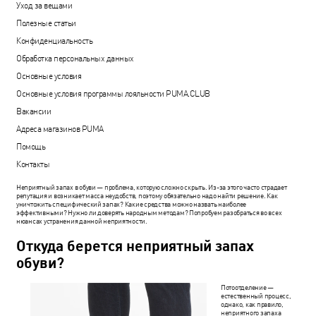
Уход за вещами
Полезные статьи
Конфиденциальность
Обработка персональных данных
Основные условия
Основные условия программы лояльности PUMA.CLUB
Вакансии
Адреса магазинов PUMA
Помощь
Контакты
Неприятный запах в обуви — проблема, которую сложно скрыть. Из-за этого часто страдает
репутация и возникает масса неудобств, поэтому обязательно надо найти решение. Как
уничтожить специфический запах? Какие средства можно назвать наиболее
эффективными? Нужно ли доверять народным методам? Попробуем разобраться во всех
нюансах устранения данной неприятности.
Откуда берется неприятный запах
обуви?
Потоотделение —
естественный процесс,
однако, как правило,
неприятного запаха