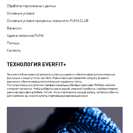
Обработка персональных данных
Основные условия
Основные условия программы лояльности PUMA.CLUB
Вакансии
Адреса магазинов PUMA
Помощь
Контакты
ТЕХНОЛОГИЯ EVERFIT+
Технология блокировки встроена в систему шнуровки и обеспечивает дополнительную
фиксацию и защиту стопы при беге. Равномерно распределяет нагрузку во время
движения, обеспечивая дополнительную поддержку стопы.
Посмотрите весь ассортимент
профессиональных беговых кроссовок PUMA
в каталоге
интернет-магазина. Чтобы добавить красок вашей утренней пробежке, подберите
яркие
женские кроссовки для бега
. Учтите, что в спорте важна каждая деталь, а в беге особенно.
Для пробежек вы можете
купить спортивные укороченные носки
.