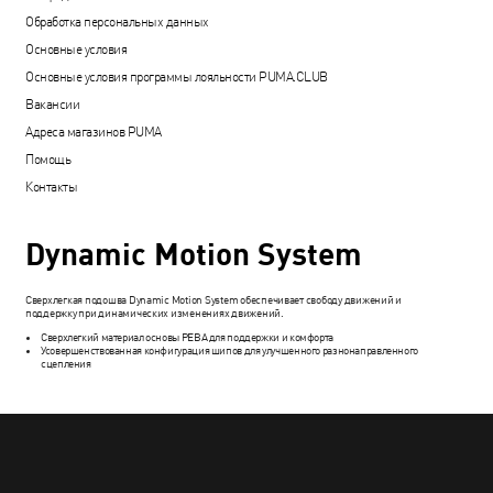
Обработка персональных данных
Основные условия
Основные условия программы лояльности PUMA.CLUB
Вакансии
Адреса магазинов PUMA
Помощь
Контакты
Dynamic Motion System
Сверхлегкая подошва Dynamic Motion System обеспечивает свободу движений и
поддержку при динамических изменениях движений.
Сверхлегкий материал основы PEBA для поддержки и комфорта
Усовершенствованная конфигурация шипов для улучшенного разнонаправленного
сцепления