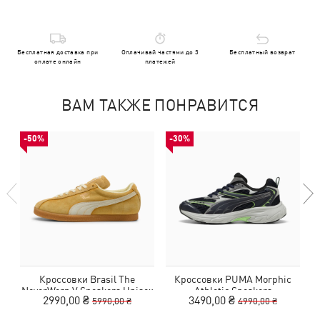
Бесплатная доставка при
Оплачивай частями до 3
Бесплатный возврат
оплате онлайн
платежей
ВАМ ТАКЖЕ ПОНРАВИТСЯ
-50%
-30%
Кроссовки Brasil The
Кроссовки PUMA Morphic
К
NeverWorn V Sneakers Unisex
Athletic Sneakers
2990,00 ₴
3490,00 ₴
5990,00 ₴
4990,00 ₴