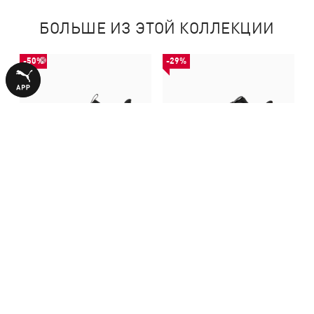
БОЛЬШЕ ИЗ ЭТОЙ КОЛЛЕКЦИИ
-50%
-29%
Кроссовки Disperse XT 4
Кроссовки PWR Hybrid
Training Shoes
Training Shoes
1740,00 ₴
3040,00 ₴
3490,00 ₴
4290,00 ₴
С ЭТИМ ТОВАРОМ ПОКУПАЮТ
-71%
-50%