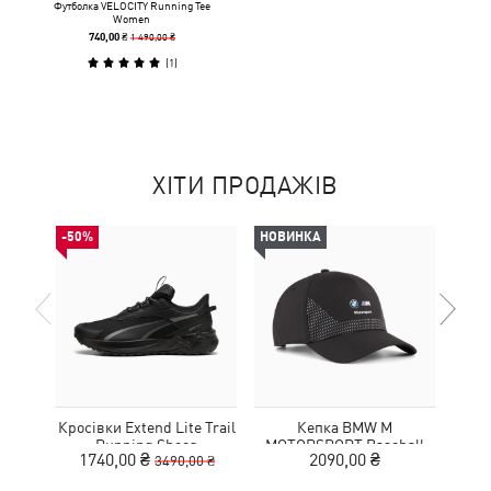
Футболка VELOCITY Running Tee
Women
1 490,00 ₴
740,00 ₴
(
1
)
ХІТИ ПРОДАЖІВ
-50%
НОВИНКА
-50%
Кросівки Extend Lite Trail
Кепка BMW M
Футб
Running Shoes
MOTORSPORT Baseball
1740,00 ₴
2090,00 ₴
1
3490,00 ₴
Cap