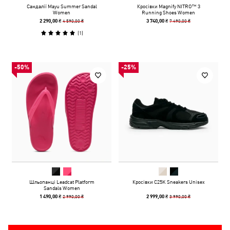
Сандалії Mayu Summer Sandal
Кросівки Magnify NITRO™ 3
Women
Running Shoes Women
4 590,00 ₴
7 490,00 ₴
2 290,00 ₴
3 740,00 ₴
(
1
)
-50%
-25%
Шльопанці Leadcat Platform
Кросівки C25K Sneakers Unisex
Sandals Women
2 990,00 ₴
3 990,00 ₴
1 490,00 ₴
2 999,00 ₴