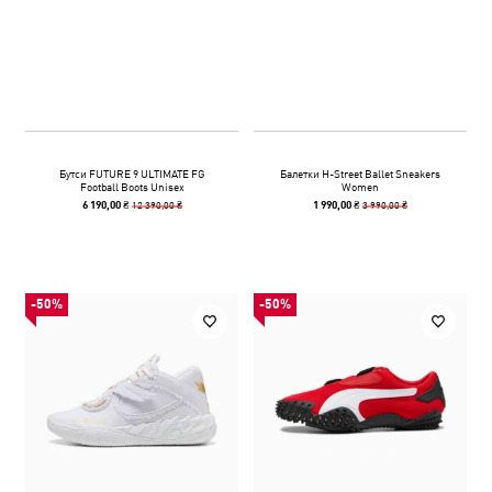
Бутси FUTURE 9 ULTIMATE FG
Балетки H-Street Ballet Sneakers
Football Boots Unisex
Women
12 390,00 ₴
3 990,00 ₴
6 190,00 ₴
1 990,00 ₴
-50%
-50%