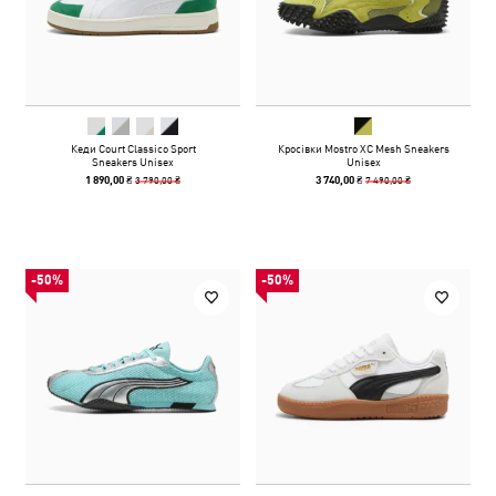
Кеди Court Classico Sport
Кросівки Mostro XC Mesh Sneakers
Sneakers Unisex
Unisex
3 790,00 ₴
7 490,00 ₴
1 890,00 ₴
3 740,00 ₴
-50%
-50%