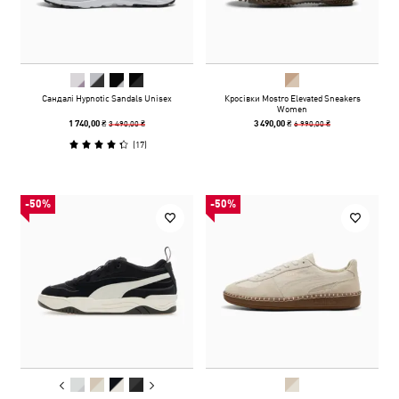
Сандалі Hypnotic Sandals Unisex
Кросівки Mostro Elevated Sneakers
Women
3 490,00 ₴
6 990,00 ₴
1 740,00 ₴
3 490,00 ₴
(
17
)
-50%
-50%