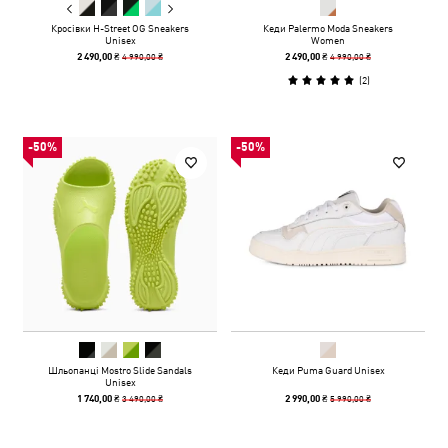
Кросівки H-Street OG Sneakers
Кеди Palermo Moda Sneakers
Unisex
Women
4 990,00 ₴
4 990,00 ₴
2 490,00 ₴
2 490,00 ₴
(
2
)
-50%
-50%
Шльопанці Mostro Slide Sandals
Кеди Puma Guard Unisex
Unisex
3 490,00 ₴
5 990,00 ₴
1 740,00 ₴
2 990,00 ₴