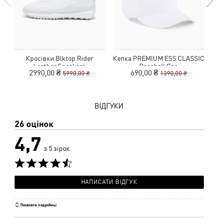
Кросівки Blktop Rider
Кепка PREMIUM ESS CLASSIC
Leather Sneakers
Baseball Cap
2990,00 ₴
690,00 ₴
5990,00 ₴
1390,00 ₴
ВІДГУКИ
26 оцінок
4,7
з 5 зірок
НАПИСАТИ ВІДГУК
Показати подробиці