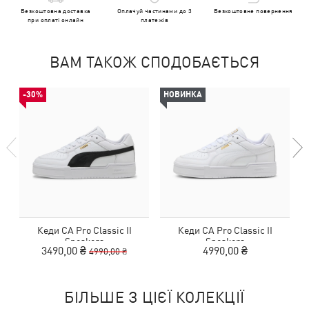
Безкоштовна доставка
Оплачуй частинами до 3
Безкоштовне повернення
при оплаті онлайн
платежів
ВАМ ТАКОЖ СПОДОБАЄТЬСЯ
-30%
НОВИНКА
Кеди CA Pro Classic II
Кеди CA Pro Classic II
Sneakers
Sneakers
3490,00 ₴
4990,00 ₴
4990,00 ₴
БІЛЬШЕ З ЦІЄЇ КОЛЕКЦІЇ