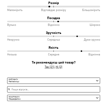
Розмір
46%
Маломірить
Відповідає розміру
Більшомірить
між
Посадка
Маломірить
55%
Вузько
Відмінно
Широко
і
між
Зручність
Відповідає
Вузько
76%
Незручно
Середньо
Дуже зручно
розміру
і
між
Якість
Відмінно
Незручно
81%
Низька
Середня
Відмінна
і
між
Ти рекомендуєш цей товар?
Середньо
Низька
Так (21)
Ні (2)
і
Середня
СОРТУВАТИ
Найсвіжіші
Пошук відгуків
ФІЛЬТРУВАТИ
Медіафайли