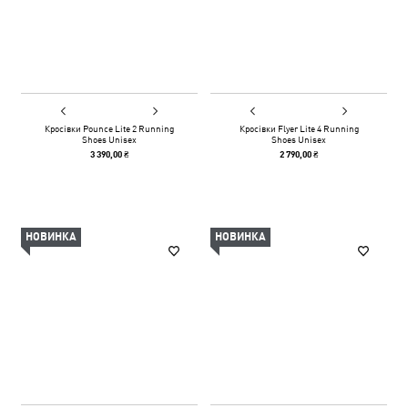
Кросівки Pounce Lite 2 Running
Кросівки Flyer Lite 4 Running
Shoes Unisex
Shoes Unisex
3 390,00 ₴
2 790,00 ₴
НОВИНКА
НОВИНКА