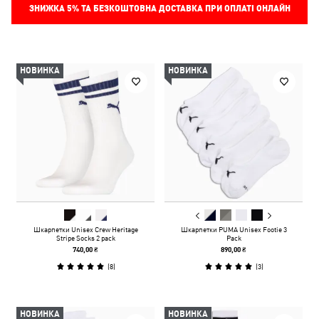
ЗНИЖКА
5%
ТА БЕЗКОШТОВНА ДОСТАВКА ПРИ ОПЛАТІ ОНЛАЙН
НОВИНКА
НОВИНКА
Шкарпетки Unisex Crew Heritage
Шкарпетки PUMA Unisex Footie 3
Stripe Socks 2 pack
Pack
740,00 ₴
890,00 ₴
(
8
)
(
3
)
НОВИНКА
НОВИНКА