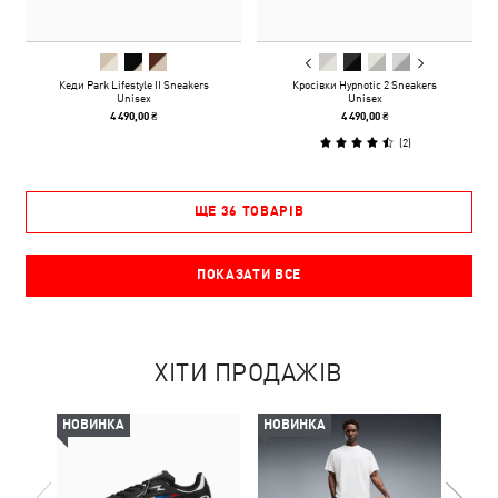
Кеди Park Lifestyle II Sneakers
Кросівки Hypnotic 2 Sneakers
Unisex
Unisex
4 490,00 ₴
4 490,00 ₴
(
2
)
ЩЕ 36 ТОВАРІВ
ПОКАЗАТИ ВСЕ
ХІТИ ПРОДАЖІВ
НОВИНКА
НОВИНКА
НОВ