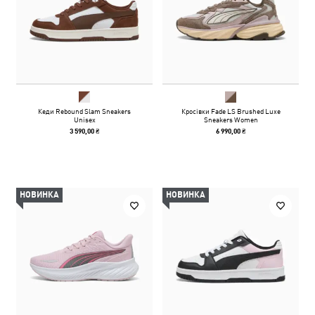
Кеди Rebound Slam Sneakers
Кросівки Fade LS Brushed Luxe
Unisex
Sneakers Women
3 590,00 ₴
6 990,00 ₴
НОВИНКА
НОВИНКА