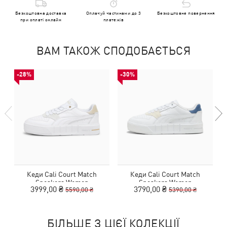
Безкоштовна доставка
Оплачуй частинами до 3
Безкоштовне повернення
при оплаті онлайн
платежів
ВАМ ТАКОЖ СПОДОБАЄТЬСЯ
-28%
-30%
Кеди Cali Court Match
Кеди Cali Court Match
Sneakers Women
Sneakers Women
3999,00 ₴
3790,00 ₴
5590,00 ₴
5390,00 ₴
БІЛЬШЕ З ЦІЄЇ КОЛЕКЦІЇ