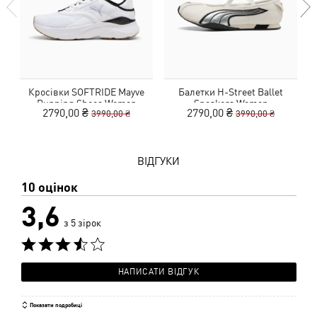
Кросівки SOFTRIDE Mayve
Балетки H-Street Ballet
Ш
Running Shoes Women
Sneakers Women
2790,00 ₴
2790,00 ₴
3990,00 ₴
3990,00 ₴
ВІДГУКИ
10 оцінок
3,6
з 5 зірок
НАПИСАТИ ВІДГУК
Показати подробиці