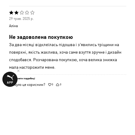
Оцінено
29 трав. 2025 р.
2
Аліна
з
Не задоволена покупкою
5
За два місяці відклеїлась підошва і зʼявились тріщини на
поверхні, якість жахлива, хоча саме взуття зручне і дизайн
сподобався. Розчарована покупкою, хоча велика знижка
мала насторожити мене.
Показати подробиці
Чи було це корисним?
0
0
Оцінено
31 бер. 2025 р.
1
Маргарита
з
Шкода, що придбала
5
Це якийсь жах. У взутті не проходила навіть місяць а після