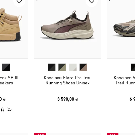
enz SB III
Кросівки Flare Pro Trail
Кросівки 
eakers
Running Shoes Unisex
Trail Run
0 ₴
3 590,00 ₴
6 
(
25
)