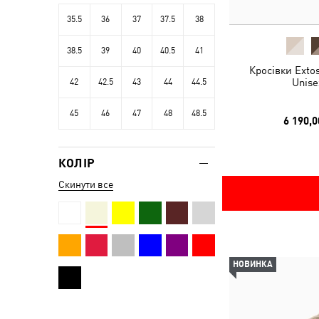
35.5
36
37
37.5
38
38.5
39
40
40.5
41
Кросівки Exto
Unise
42
42.5
43
44
44.5
45
46
47
48
48.5
6 190,0
КОЛІР
Скинути все
НОВИНКА