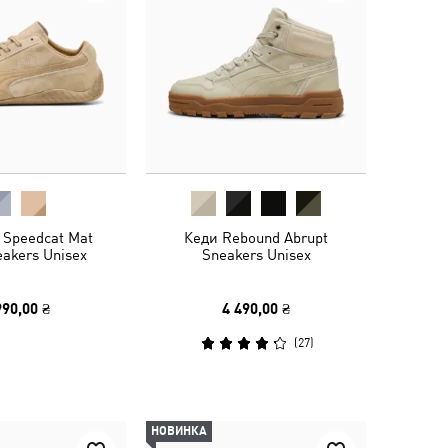
 Speedcat Mat
Кеди Rebound Abrupt
eakers Unisex
Sneakers Unisex
990,00 ₴
4 490,00 ₴
(
27
)
НОВИНКА