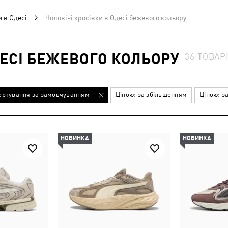
и в Одесі
Чоловічі кросівки в Одесі бежевого кольору
ДЕСІ БЕЖЕВОГО КОЛЬОРУ
36
ТОВАР
ортування за замовчуванням
Ціною: за збільшенням
Ціною: з
НОВИНКА
НОВИНКА