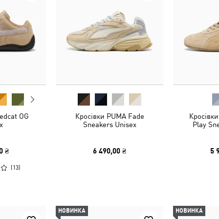
edcat OG
Кросівки PUMA Fade
Кросівки
x
Sneakers Unisex
Play Sn
0 ₴
6 490,00 ₴
5 
(
13
)
НОВИНКА
НОВИНКА