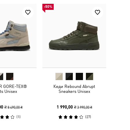
-50%
R GORE-TEX®
Кеди Rebound Abrupt
ts Unisex
Sneakers Unisex
00 ₴
1 990,00 ₴
8 490,00 ₴
3 990,00 ₴
(
1
)
(
27
)