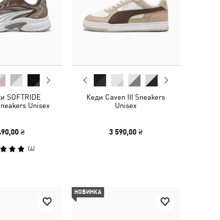
ки SOFTRIDE
Кеди Caven III Sneakers
Sneakers Unisex
Unisex
490,00 ₴
3 590,00 ₴
(
4
)
НОВИНКА