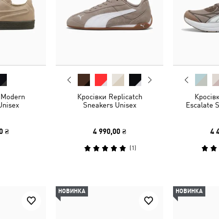
 Modern
Кросівки Replicatch
Кросів
Unisex
Sneakers Unisex
Escalate 
0 ₴
4 990,00 ₴
4 
(
1
)
НОВИНКА
НОВИНКА