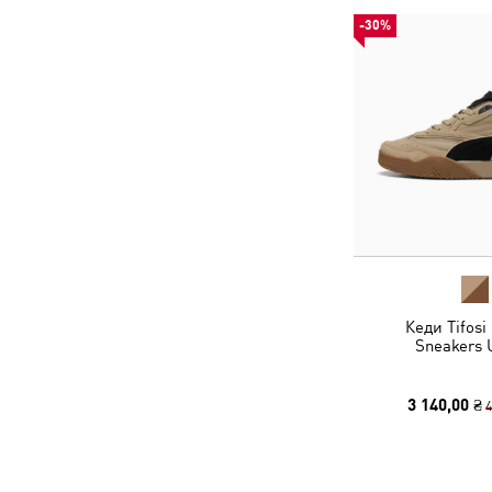
-30%
Кеди Tifosi
Sneakers 
3 140,00 ₴
4