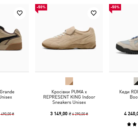
-50%
-50%
 Grande
Кросівки PUMA x
Кеди RD
Unisex
REPRESENT KING Indoor
Boo
Sneakers Unisex
3 149,00 ₴
4 240,
 490,00 ₴
6 290,00 ₴