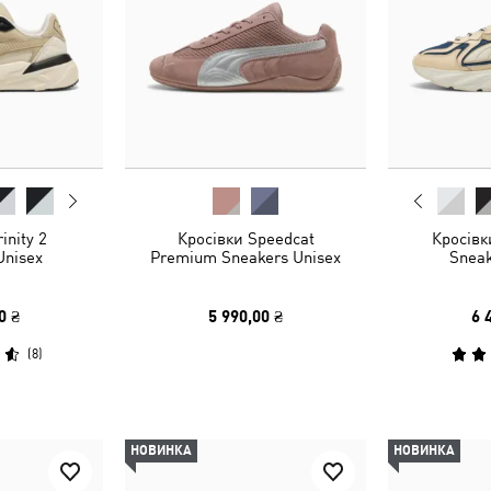
inity 2
Кросівки Speedcat
Кросів
Unisex
Premium Sneakers Unisex
Sneak
0 ₴
5 990,00 ₴
6 
(
8
)
НОВИНКА
НОВИНКА