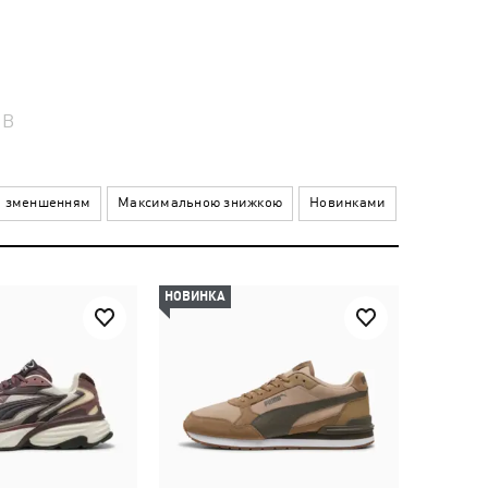
ІВ
а зменшенням
Максимальною знижкою
Новинками
НОВИНКА