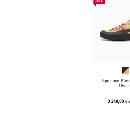
-50%
Кросівки Klim
Unise
3 240,00 ₴
6