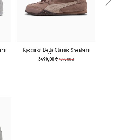
ers
Кросівки Bella Classic Sneakers
Кросівки Arizon
Women
Wo
3490,00 ₴
4440,00
4990,00 ₴