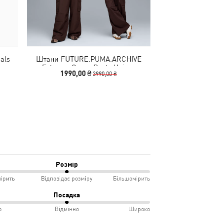
als
Штани FUTURE.PUMA.ARCHIVE
Шапка Essentials
Extreme Cargo Pants Unisex
1990,00 ₴
490,00
3990,00 ₴
Розмір
ірить
Відповідає розміру
Більшомірить
Посадка
о
Відмінно
Широко
мірить