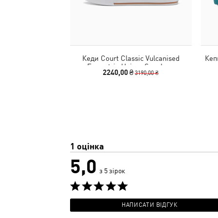
Кеди Court Classic Vulcanised
Кеп
Formstrip Unisex Sneakers
2240,00 ₴
3190,00 ₴
1 оцінка
5,0
з 5 зірок
НАПИСАТИ ВІДГУК