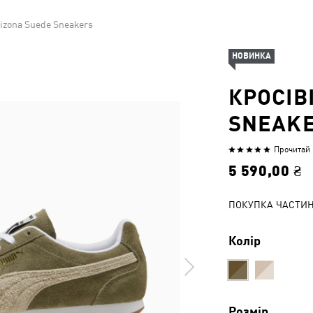
izona Suede Sneakers
НОВИНКА
КРОСІВ
SNEAK
Прочитай 1
Оцінено
5
5 590,00 ₴
з
5
ПОКУПКА ЧАСТИ
Колір
Розмір