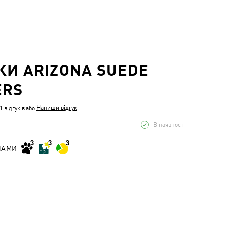
КИ ARIZONA SUEDE
ERS
Напиши відгук
 відгуків
або
В наявності
НАМИ