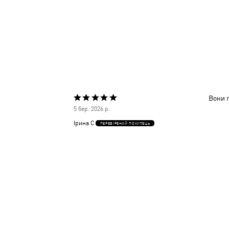
Вони 
Оцінено
5 бер. 2026 р.
5
Ірина С
ПЕРЕВІРЕНИЙ ПОКУПЕЦЬ
з
5