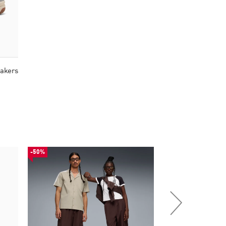
akers
-50%
-51%