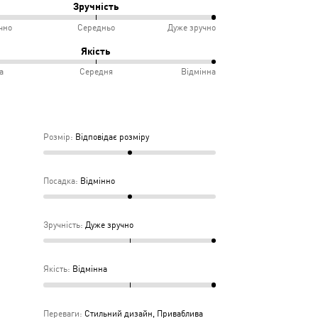
Зручність
чно
Середньо
Дуже зручно
овідає
ко
%
Якість
іру
а
Середня
Відмінна
інно
учно
%
дньо
ка
Розмір
:
Відповідає розміру
дня
Посадка
:
Відмінно
Зручність
:
Дуже зручно
Якість
:
Відмінна
Переваги
:
Стильний дизайн, Приваблива