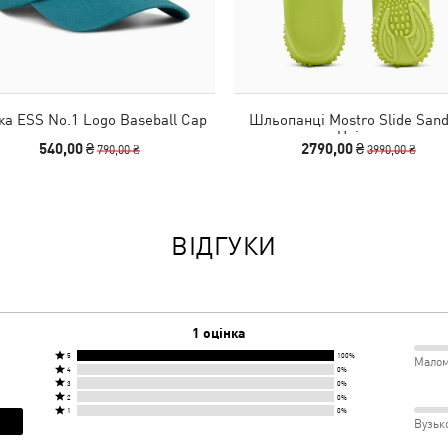
ка ESS No.1 Logo Baseball Cap
Шльопанці Mostro Slide Sand
Unisex
540,00 ₴
2790,00 ₴
790,00 ₴
3990,00 ₴
ВІДГУКИ
1 оцінка
5
100%
Оцінка
Малом
50%
Оцінка
4
0%
5
Оцінка
3
0%
4
між
Оцінка
2
0%
зірок
3
Оцінка
зірки
1
0%
2
від
Вузьк
зірки
Мало
50%
1
від
зірки
100%
від