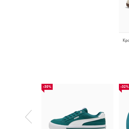
Кро
-30%
-32%