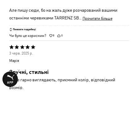
Але пишу сюди, бо на жаль дуже розчарований вашими
останніми черевиками TARRENZ SB
…
Прочитати більше
Показати подробиці
Чи було це корисним?
8
0
Оцінено
3 черв. 2025 р.
5
Марія
з
Зручні, стильні
5
Дуже гарно виглядають, приємний колір, відповідний
розмір.
Показати подробиці
Чи було це корисним?
0
0
Оцінено
21 січ. 2025 р.
4
Олександр
з