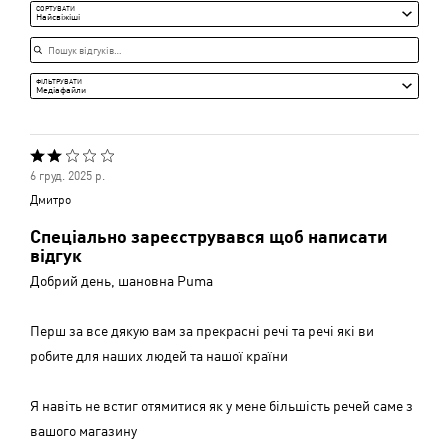
Середня
СОРТУВАТИ
Найсвіжіші
Пошук відгуків
ФІЛЬТРУВАТИ
Медіафайли
Оцінено
6 груд. 2025 р.
2
Дмитро
з
Спеціально зареєструвався щоб написати
5
відгук
Добрий день, шановна Puma
Перш за все дякую вам за прекрасні речі та речі які ви
робите для наших людей та нашої країни
Я навіть не встиг отямитися як у мене більшість речей саме з
вашого магазину