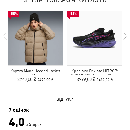
З ЦИМ ТОВАРОМ КУПУЮТЬ
-50%
-53%
Куртка Mono Hooded Jacket
Кросівки Deviate NITRO™
Men
DIGITOKYO Running Shoes
3740,00 ₴
3999,00 ₴
7490,00 ₴
8490,00 ₴
Men
ВІДГУКИ
7 оцінок
4,0
з 5 зірок