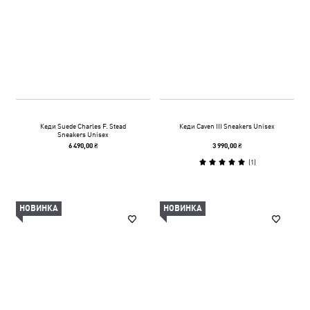
Кеди Suede Charles F. Stead
Кеди Caven III Sneakers Unisex
Sneakers Unisex
6 490,00 ₴
3 990,00 ₴
(
1
)
НОВИНКА
НОВИНКА