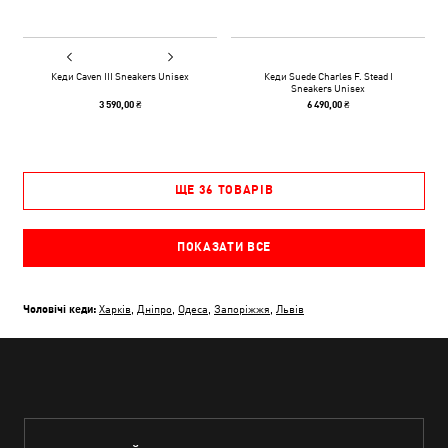
Кеди Caven III Sneakers Unisex
Кеди Suede Charles F. Stead I
Sneakers Unisex
3 590,00 ₴
6 490,00 ₴
ЩЕ 36 ТОВАРІВ
ПОКАЗАТИ ВСЕ
Чоловічі кеди:
Харків
,
Дніпро
,
Одеса
,
Запоріжжя
,
Львів