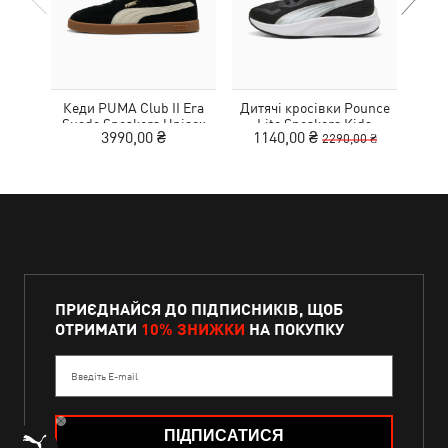
Кеди PUMA Club II Era
Дитячі кросівки Pounce
Дитя
Suede Sneakers Unisex
Lite Sneakers Kids
L
3990,00 ₴
1140,00 ₴
1
2290,00 ₴
ПРИЄДНАЙСЯ ДО ПІДПИСНИКІВ, ЩОБ
ОТРИМАТИ
10% ЗНИЖКИ
НА ПОКУПКУ
Введіть E-mail
ПІДПИСАТИСЯ