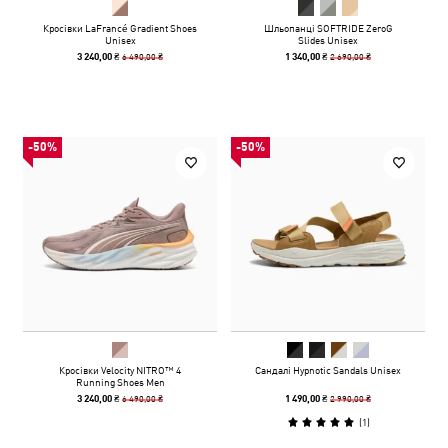
Кросівки LaFrancé Gradient Shoes
Шльопанці SOFTRIDE ZeroG
Unisex
Slides Unisex
6 490,00 ₴
2 690,00 ₴
3 240,00 ₴
1 340,00 ₴
-50%
-50%
Кросівки Velocity NITRO™ 4
Сандалі Hypnotic Sandals Unisex
Running Shoes Men
6 490,00 ₴
2 990,00 ₴
3 240,00 ₴
1 490,00 ₴
(
1
)