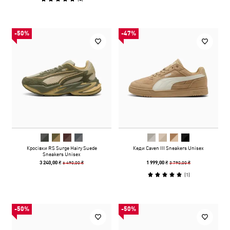
-50%
-47%
Кросівки RS Surge Hairy Suede
Кеди Caven III Sneakers Unisex
Sneakers Unisex
6 490,00 ₴
3 790,00 ₴
3 240,00 ₴
1 999,00 ₴
(
1
)
-50%
-50%