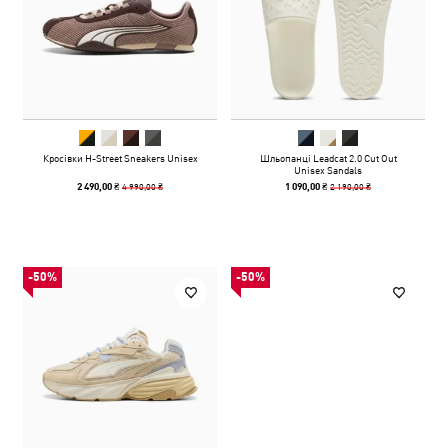
Кросівки H-Street Sneakers Unisex
Шльопанці Leadcat 2.0 Cut Out
Unisex Sandals
4 990,00 ₴
2 190,00 ₴
2 490,00 ₴
1 090,00 ₴
-50%
-50%