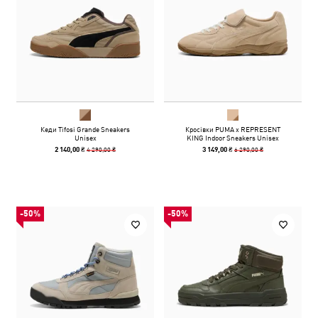
Кеди Tifosi Grande Sneakers
Кросівки PUMA x REPRESENT
Unisex
KING Indoor Sneakers Unisex
4 290,00 ₴
6 290,00 ₴
2 140,00 ₴
3 149,00 ₴
-50%
-50%