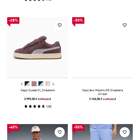
-28%
-50%
Кеди Suede XL Sneakers
Кросівки Mostro OG Sneakers
Unisex
5 590,00 ₴
6 290,00 ₴
3 999,00 ₴
3 140,00 ₴
(
28
)
-40%
-50%