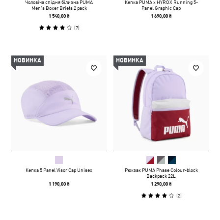
Чоловіча спідня білизна PUMA
Кепка PUMA x HYROX Running 5-
Men's Boxer Briefs 2 pack
Panel Graphic Cap
1 540,00 ₴
1 690,00 ₴
(
7
)
НОВИНКА
НОВИНКА
Кепка 5 Panel Visor Cap Unisex
Рюкзак PUMA Phase Colour-block
Backpack 22L
1 190,00 ₴
1 290,00 ₴
(
2
)