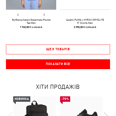
Футболка Select Essentials Pocket
Шорти PUMA x HYROX DRYELITE
Tee Men
5" Shorts Men
2 490,00 ₴
3 390,00 ₴
1 740,00 ₴
2 390,00 ₴
ЩЕ 8 ТОВАРІВ
ПОКАЗАТИ ВСЕ
ХІТИ ПРОДАЖІВ
НОВИНКА
-70%
НОВ