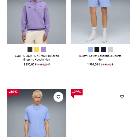
Худі PUMA x POKÉMON Relaxed
Шорти Select Essentials Shorts
Graphic Hoodie Men
Men
4 490,00 ₴
3 990,00 ₴
2 690,00 ₴
1 990,00 ₴
-30%
-29%