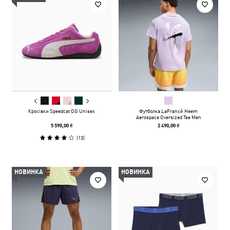
Кросівки Speedcat OG Unisex
Футболка LaFrancé Heem
Aerospace Oversized Tee Men
5 590,00 ₴
2 490,00 ₴
(
13
)
НОВИНКА
НОВИНКА