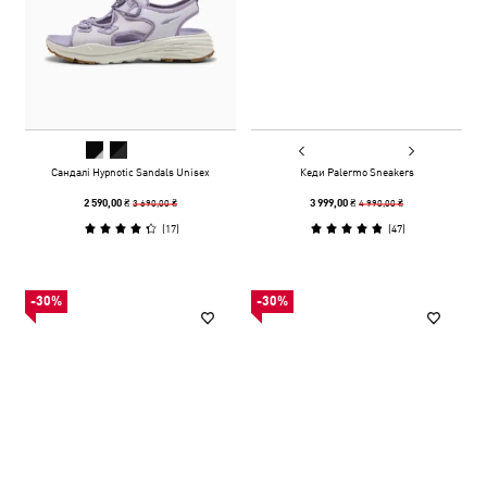
Сандалі Hypnotic Sandals Unisex
Кеди Palermo Sneakers
3 690,00 ₴
4 990,00 ₴
2 590,00 ₴
3 999,00 ₴
(
17
)
(
47
)
-30%
-30%