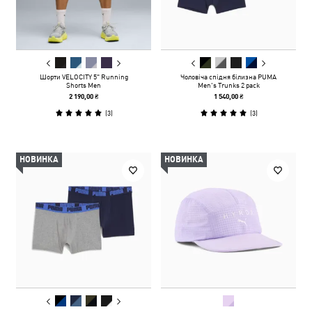
Шорти VELOCITY 5" Running
Чоловіча спідня білизна PUMA
Shorts Men
Men's Trunks 2 pack
2 190,00 ₴
1 540,00 ₴
(
3
)
(
3
)
НОВИНКА
НОВИНКА