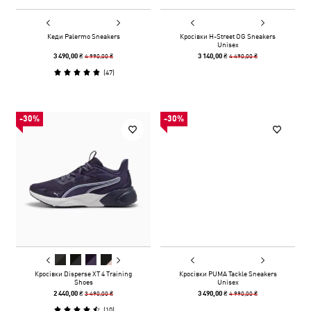
Кеди Palermo Sneakers
Кросівки H-Street OG Sneakers
Unisex
4 990,00 ₴
4 490,00 ₴
3 490,00 ₴
3 140,00 ₴
(
47
)
-30%
-30%
Кросівки Disperse XT 4 Training
Кросівки PUMA Tackle Sneakers
Shoes
Unisex
3 490,00 ₴
4 990,00 ₴
2 440,00 ₴
3 490,00 ₴
(
10
)