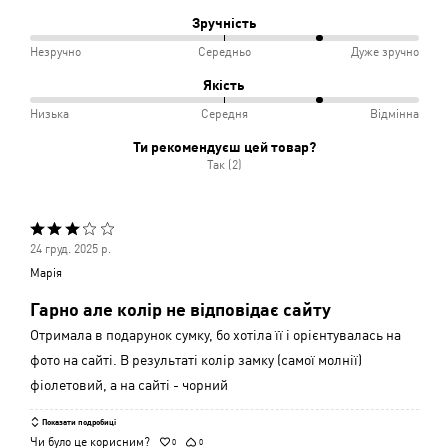
і
між
Зручність
Відповідає
Вузько
75%
Незручно
Середньо
Дуже зручно
розміру
і
між
Якість
Відмінно
Незручно
75%
Низька
Середня
Відмінна
і
між
Ти рекомендуєш цей товар?
Середньо
Низька
Так (2)
і
Середня
Оцінено
24 груд. 2025 р.
3
Марія
з
Гарно але колір не відповідає сайту
5
Отримала в подарунок сумку, бо хотіла її і орієнтувалась на
фото на сайті. В результаті колір замку (самої молнії)
фіолетовий, а на сайті - чорний
Показати подробиці
Чи було це корисним?
0
0