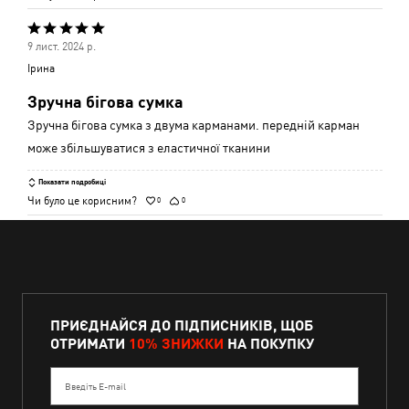
Оцінено
9 лист. 2024 р.
5
Ірина
з
Зручна бігова сумка
5
Зручна бігова сумка з двума карманами. передній карман
може збільшуватися з еластичної тканини
Показати подробиці
Чи було це корисним?
0
0
ПРИЄДНАЙСЯ ДО ПІДПИСНИКІВ, ЩОБ
ОТРИМАТИ
10% ЗНИЖКИ
НА ПОКУПКУ
Введіть E-mail