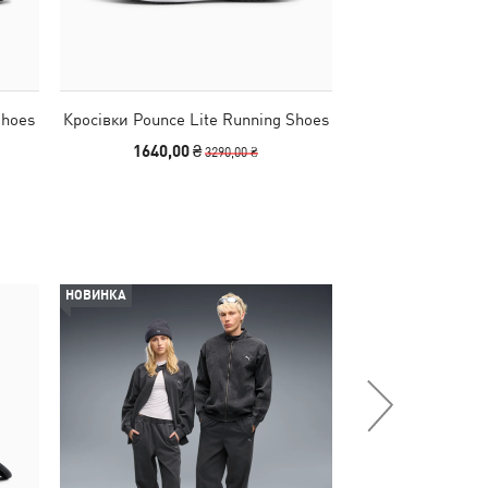
Shoes
Кросівки Pounce Lite Running Shoes
Кросівки Softri
Sh
1640,00 ₴
1990,00
3290,00 ₴
НОВИНКА
НОВИНКА