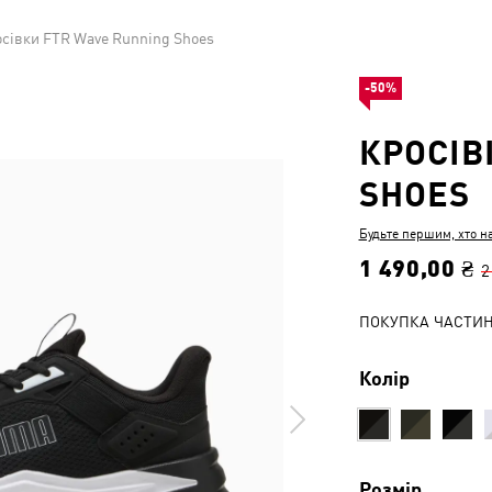
сівки FTR Wave Running Shoes
-50%
КРОСІВ
SHOES
Будьте першим, хто н
1 490,00 ₴
2
ПОКУПКА ЧАСТИ
Колір
Розмір