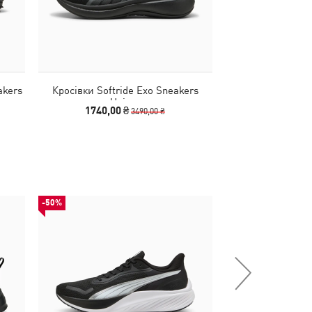
akers
Кросівки Softride Exo Sneakers
Кросівки FlexF
Unisex
Running S
1740,00 ₴
2790
3490,00 ₴
-50%
-50%