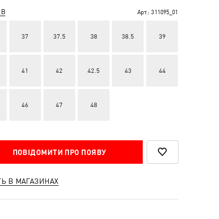
ІВ
Арт.:
311095_01
37
37.5
38
38.5
39
41
42
42.5
43
44
46
47
48
ПОВІДОМИТИ ПРО ПОЯВУ
ТЬ В МАГАЗИНАХ