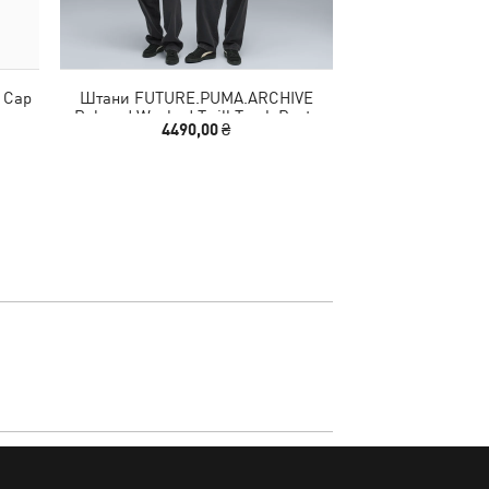
 Cap
Штани FUTURE.PUMA.ARCHIVE
Сумка Essentials
Relaxed Washed Twill Track Pants
4490,00 ₴
2490
Unisex