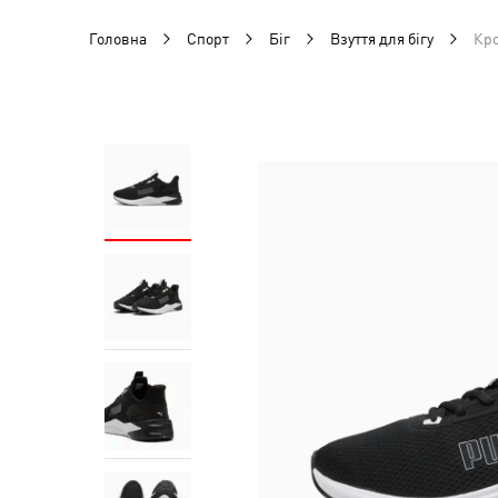
Головна
Спорт
Біг
Взуття для бігу
Кро