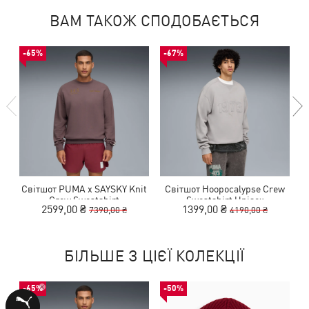
ВАМ ТАКОЖ СПОДОБАЄТЬСЯ
-65%
-67%
Світшот PUMA x SAYSKY Knit
Світшот Hoopocalypse Crew
Crew Sweatshirt
Sweatshirt Unisex
2599,00 ₴
1399,00 ₴
7390,00 ₴
4190,00 ₴
БІЛЬШЕ З ЦІЄЇ КОЛЕКЦІЇ
-65%
-50%