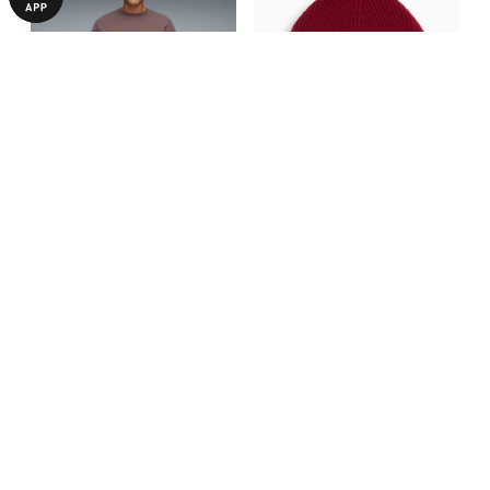
Світшот PUMA x SAYSKY Knit
Шапка PUMA x SAYSKY
Crew Sweatshirt
Merino Beanie
2599,00 ₴
990,00 ₴
7390,00 ₴
1990,00 ₴
З ЦИМ ТОВАРОМ КУПУЮТЬ
-50%
-50%