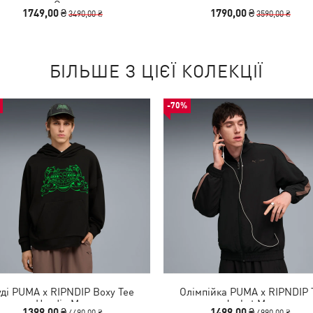
Cap
1749,00 ₴
1790,00 ₴
3490,00 ₴
3590,00 ₴
БІЛЬШЕ З ЦІЄЇ КОЛЕКЦІЇ
-70%
уді PUMA x RIPNDIP Boxy Tee
Олімпійка PUMA x RIPNDIP 
Hoodie Men
Jacket Men
1399,00 ₴
1499,00 ₴
4490,00 ₴
4990,00 ₴