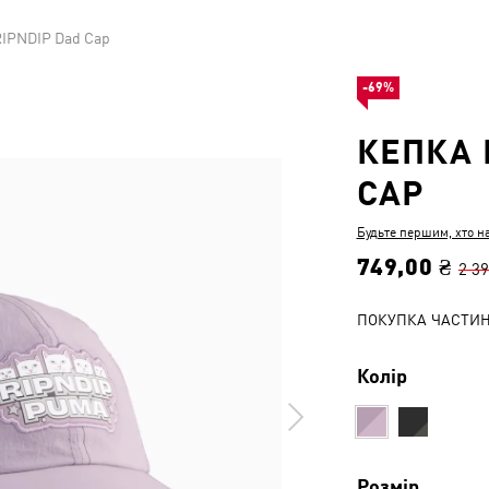
RIPNDIP Dad Cap
-69%
КЕПКА 
CAP
Будьте першим, хто н
749,00 ₴
2 39
ПОКУПКА ЧАСТИ
Колір
Розмір