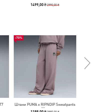
1499,00 ₴
1190,00
2990,00 ₴
-70%
-67%
T7
Штани PUMA x RIPNDIP Sweatpants
Футболка PUMA x
Men
M
1199,00 ₴
899,00 
3990,00 ₴