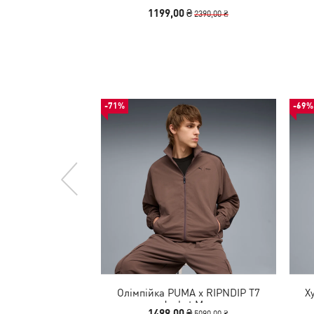
1199,00 ₴
2390,00 ₴
-71%
-69%
Олімпійка PUMA x RIPNDIP T7
Х
Jacket Men
1499,00 ₴
5090,00 ₴