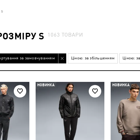
 s
РОЗМІРУ S
1063
ТОВАРИ
ортування за замовчуванням
Ціною: за збільшенням
Ціною: з
НОВИНКА
НОВИНКА