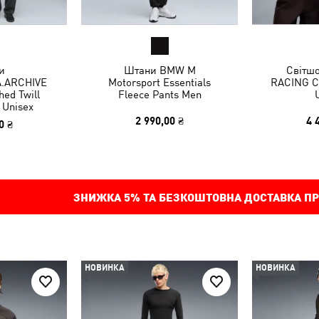
и
Штани BMW M
Світш
.ARCHIVE
Motorsport Essentials
RACING C
ed Twill
Fleece Pants Men
 Unisex
2 990,00 ₴
4 
0 ₴
ЗНИЖКА
5%
ТА БЕЗКОШТОВНА ДОСТАВКА ПР
НОВИНКА
НОВИНКА