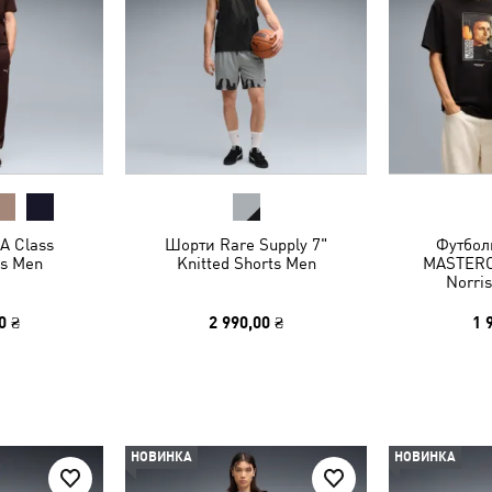
A Class
Шорти Rare Supply 7"
Футбол
s Men
Knitted Shorts Men
MASTERC
Norris
0 ₴
2 990,00 ₴
1 
НОВИНКА
НОВИНКА