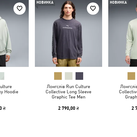
НОВИНКА
НОВИНКА
ulture
Лонгслів Run Culture
Лонгслі
xy Hoodie
Collective Long Sleeve
Collecti
Graphic Tee Men
Graph
0 ₴
2 790,00 ₴
2 