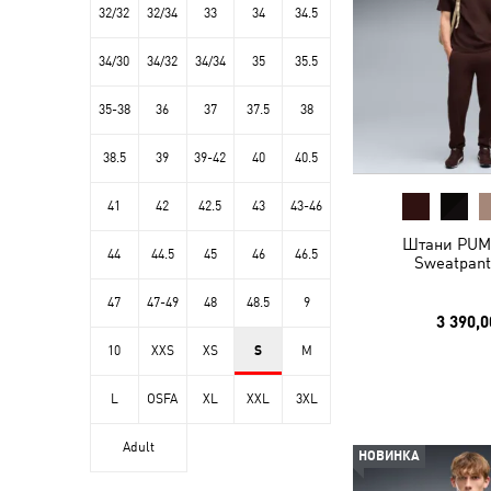
32/32
32/34
33
34
34.5
34/30
34/32
34/34
35
35.5
35-38
36
37
37.5
38
38.5
39
39-42
40
40.5
41
42
42.5
43
43-46
Штани PUM
44
44.5
45
46
46.5
Sweatpant
47
47-49
48
48.5
9
3 390,0
10
XXS
XS
S
M
L
OSFA
XL
XXL
3XL
Adult
НОВИНКА