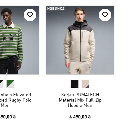
НОВИНКА
ntials Elevated
Кофта PUMATECH
axed Rugby Polo
Material Mix Full-Zip
Men
Hoodie Men
390,00 ₴
4 490,00 ₴