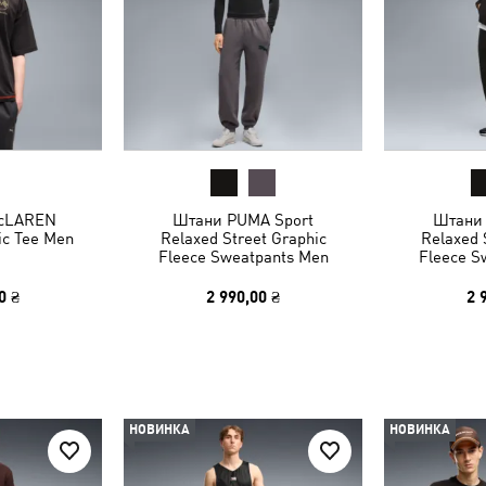
McLAREN
Штани PUMA Sport
Штани 
c Tee Men
Relaxed Street Graphic
Relaxed 
Fleece Sweatpants Men
Fleece S
0 ₴
2 990,00 ₴
2 
НОВИНКА
НОВИНКА