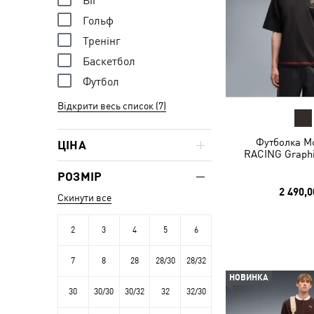
Біг
Гольф
Тренінг
Баскетбол
Футбол
Відкрити весь список (7)
Футболка 
ЦІНА
RACING Graphi
РОЗМІР
2 490,0
Скинути все
2
3
4
5
6
7
8
28
28/30
28/32
НОВИНКА
30
30/30
30/32
32
32/30