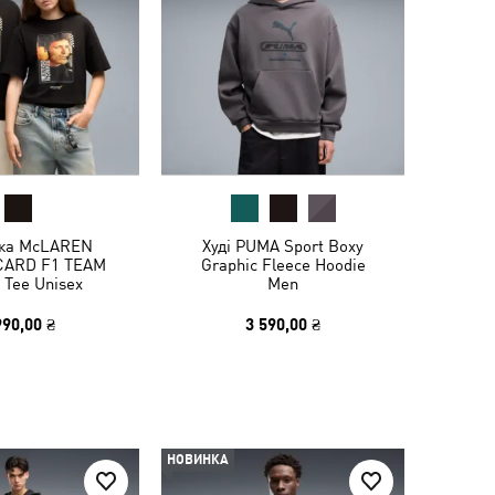
ка McLAREN
Худі PUMA Sport Boxy
ARD F1 TEAM
Graphic Fleece Hoodie
 Tee Unisex
Men
990,00 ₴
3 590,00 ₴
НОВИНКА