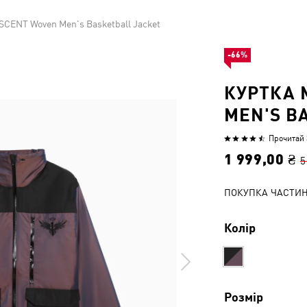
SCENT Woven Men's Basketball Jacket
-66%
КУРТКА 
MEN'S B
Прочитай 3
Оцінено
4.6
1 999,00 ₴
5
з
5
ПОКУПКА ЧАСТИ
Колір
Розмір