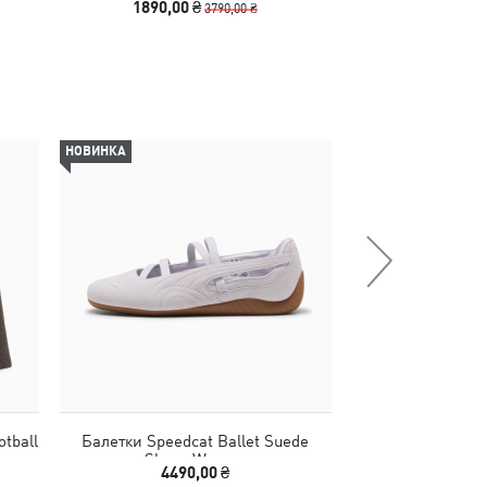
1890,00 ₴
2290,00
3790,00 ₴
НОВИНКА
-50%
tball
Балетки Speedcat Ballet Suede
Спідниця HER W
Shoes Women
4490,00 ₴
1090,00