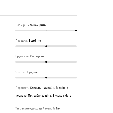
дньо
ка
дня
Розмір
:
Більшомірить
Посадка
:
Відмінно
Зручність
:
Середньо
Якість
:
Середня
Переваги
:
Стильний дизайн, Відмінна
посадка, Приваблива ціна, Висока якість
Ти рекомендуєш цей товар?
:
Так