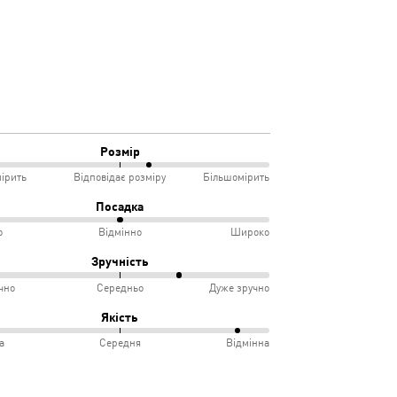
Розмір
ірить
Відповідає розміру
Більшомірить
Посадка
о
Відмінно
Широко
мірить
Зручність
чно
Середньо
Дуже зручно
овідає
ко
Якість
іру
а
Середня
Відмінна
інно
учно