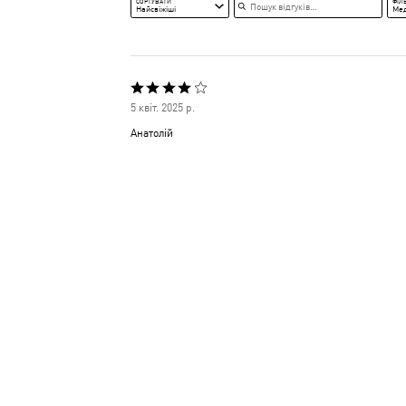
СОРТУВАТИ
ФІЛ
Найсвіжіші
Ме
Оцінено
5 квіт. 2025 р.
4
Анатолій
з
5