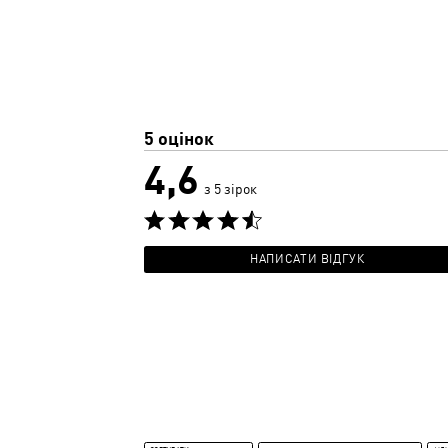
5 оцінок
4,6
з 5 зірок
НАПИСАТИ ВІДГУК
Пошук відгуків