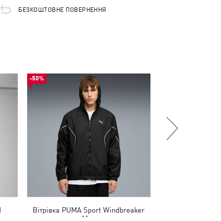
БЕЗКОШТОВНЕ ПОВЕРНЕННЯ
-50%
-50%
d
Вітрівка PUMA Sport Windbreaker
Вітрівка PUMAT
Men
M