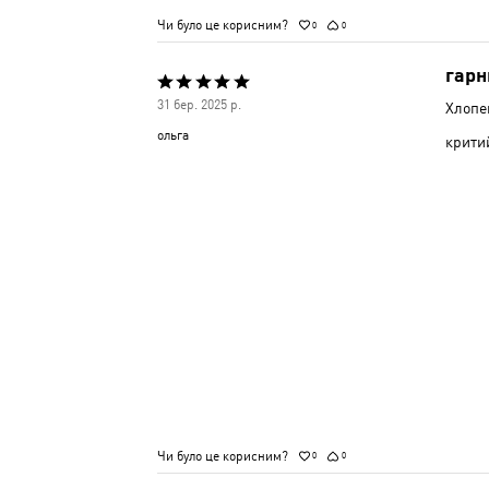
Чи було це корисним?
0
0
гарн
Оцінено
31 бер. 2025 р.
Хлопе
5
ольга
крити
з
5
Чи було це корисним?
0
0