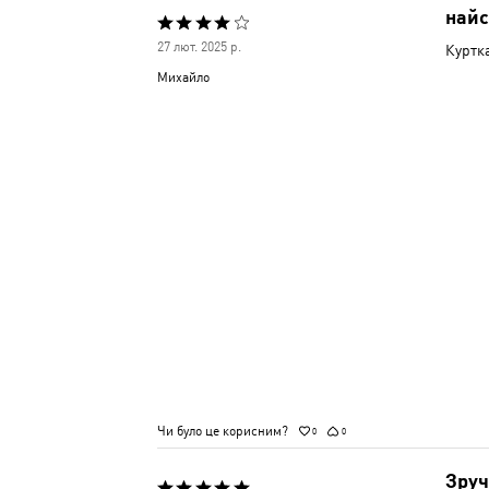
найс
Оцінено
27 лют. 2025 р.
Куртка
4
Михайло
з
5
Чи було це корисним?
0
0
Зруч