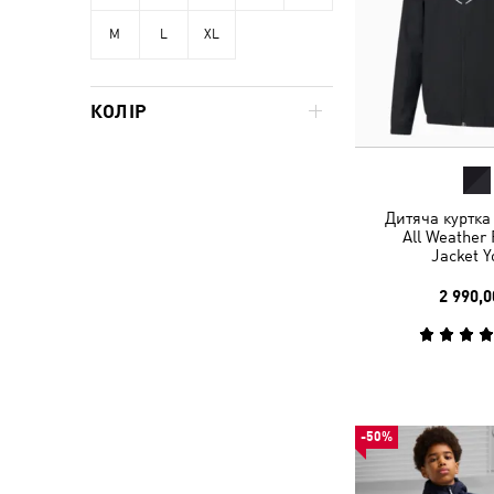
M
L
XL
КОЛІР
Дитяча куртка
All Weather 
Jacket Y
2 990,0
-50%