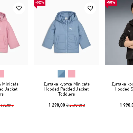
-52%
-50%
 Minicats
Дитяча куртка Minicats
Дитяча коф
d Jacket
Hooded Padded Jacket
Hooded S
rs
Toddlers
1 290,00 ₴
1 990,
 690,00 ₴
2 690,00 ₴