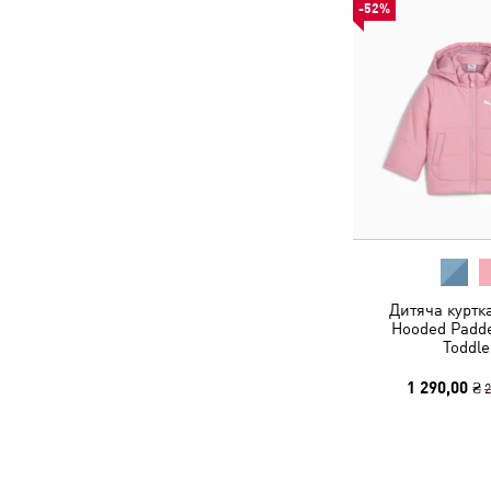
-52%
Дитяча куртка
Hooded Padde
Toddle
1 290,00 ₴
2