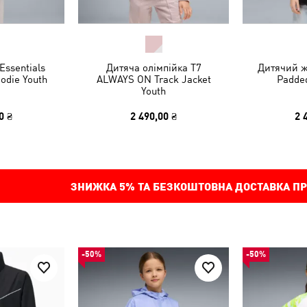
Essentials
Дитяча олімпійка T7
Дитячий ж
odie Youth
ALWAYS ON Track Jacket
Padded
Youth
0 ₴
2 490,00 ₴
2 
ЗНИЖКА
5%
ТА БЕЗКОШТОВНА ДОСТАВКА ПР
-50%
-50%