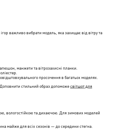
 ігор важливо вибрати модель, яка захищає від вітру та
 капюшон, манжети та вітрозахисні планки.
оліестер.
одовідштовхувального просочення в багатьох моделях.
и. Доповнити стильний образ допоможе
світшот для
цною, вологостійкою та дихаючою. Для зимових моделей
ина майже для всіх сезонів — до середини стегна.