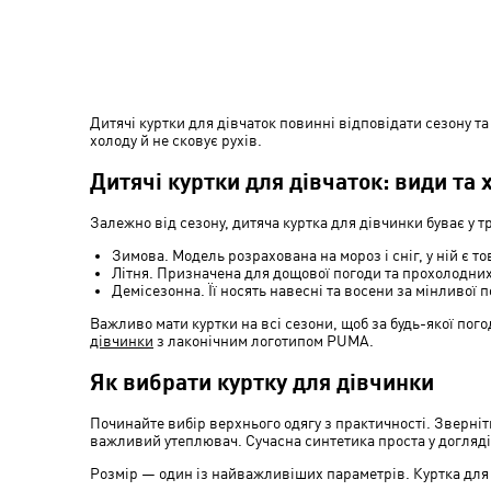
Дитячі куртки для дівчаток повинні відповідати сезону т
холоду й не сковує рухів.
Дитячі куртки для дівчаток: види та
Залежно від сезону, дитяча куртка для дівчинки буває у т
Зимова. Модель розрахована на мороз і сніг, у ній є 
Літня. Призначена для дощової погоди та прохолодних 
Демісезонна. Її носять навесні та восени за мінливої
Важливо мати куртки на всі сезони, щоб за будь-якої п
дівчинки
з лаконічним логотипом PUMA.
Як вибрати куртку для дівчинки
Починайте вибір верхнього одягу з практичності. Зверні
важливий утеплювач. Сучасна синтетика проста у догляді т
Розмір — один із найважливіших параметрів. Куртка для 