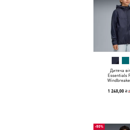
Дитяча ві
Essentials 
Windbreake
1 240,00 ₴
2
-50%