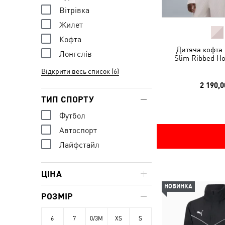
Вітрівка
Жилет
Кофта
Дитяча кофта 
Лонгслів
Slim Ribbed Ho
Відкрити весь список (6)
2 190,0
ТИП СПОРТУ
Футбол
Автоспорт
Лайфстайл
ЦІНА
НОВИНКА
РОЗМІР
6
7
0/3M
XS
S