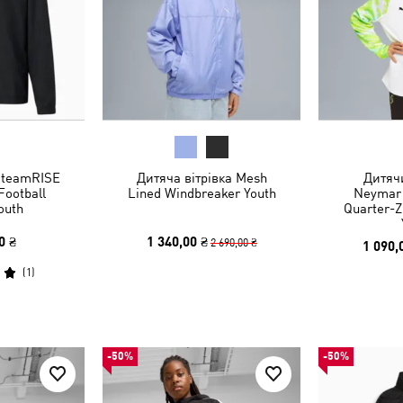
 teamRISE
Дитяча вітрівка Mesh
Дитяч
Football
Lined Windbreaker Youth
Neymar J
outh
Quarter-Z
0 ₴
1 340,00 ₴
2 690,00 ₴
1 090,
(
1
)
-50%
-50%