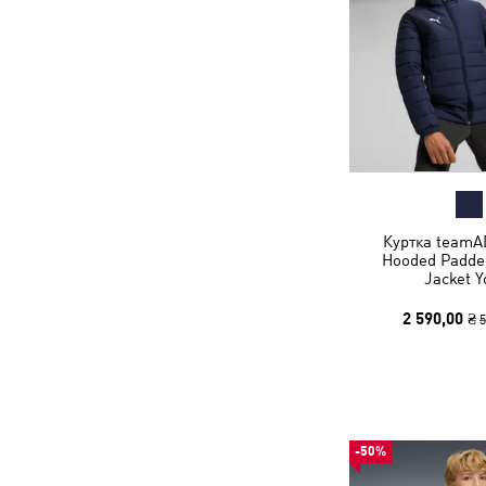
Куртка teamA
Hooded Padded
Jacket Y
2 590,00 ₴
5
-50%