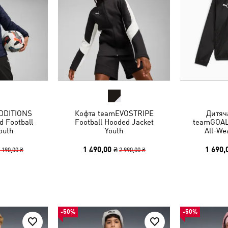
DDITIONS
Кофта teamEVOSTRIPE
Дитяч
 Football
Football Hooded Jacket
teamGOAL 
outh
Youth
All-We
1 490,00 ₴
1 690,
 190,00 ₴
2 990,00 ₴
-50%
-50%