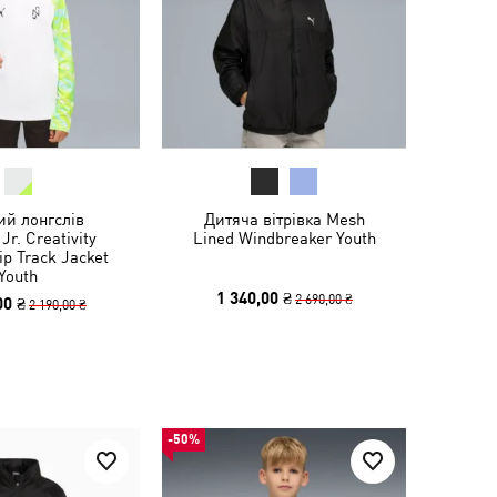
ий лонгслів
Дитяча вітрівка Mesh
r. Creativity
Lined Windbreaker Youth
ip Track Jacket
Youth
1 340,00 ₴
2 690,00 ₴
00 ₴
2 190,00 ₴
-50%