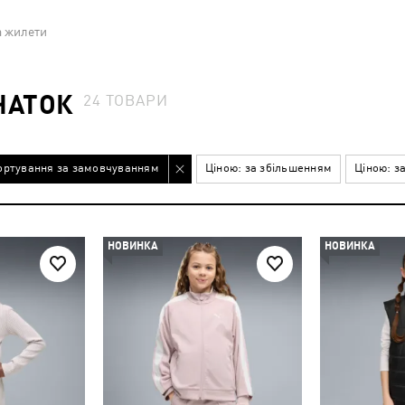
а жилети
ЧАТОК
24
ТОВАРИ
ортування за замовчуванням
Ціною: за збільшенням
Ціною: з
НОВИНКА
НОВИНКА