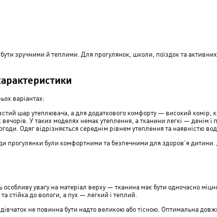
а бути зручними й теплими. Для прогулянок, школи, поїздок та активних
 характеристики
рьох варіантах:
товстий шар утеплювача, а для додаткового комфорту — високий комір,
вечорів. У таких моделях немає утеплення, а тканини легкі — денім і п
 погоди. Одяг відрізняється середнім рівнем утеплення та наявністю в
огоди прогулянки були комфортними та безпечними для здоров’я дитин
ть особливу увагу на матеріал верху — тканина має бути одночасно мі
а стійка до вологи, а пух — легкий і теплий.
дівчаток не повинна бути надто великою або тісною. Оптимальна довж