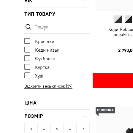
ВІК
ТИП ТОВАРУ
Кеди Rebou
Sneakers 
Кросівки
Кеди низькі
2 790,0
Футболка
Куртка
Худі
Відкрити весь список (39)
ЦІНА
НОВИНКА
РОЗМІР
3
4
5
6
7