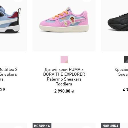
ultiflex 2
Дитячі кеди PUMA x
Кросів
Sneakers
DORA THE EXPLORER
Snea
rs
Palermo Sneakers
Toddlers
0 ₴
4 
2 990,00 ₴
НОВИНКА
НОВИНКА