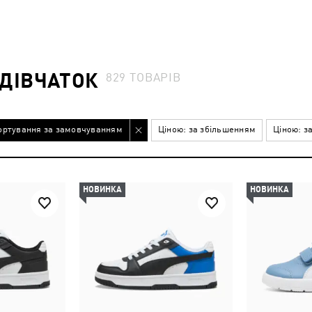
 ДІВЧАТОК
829
ТОВАРІВ
ортування за замовчуванням
Ціною: за збільшенням
Ціною: з
НОВИНКА
НОВИНКА