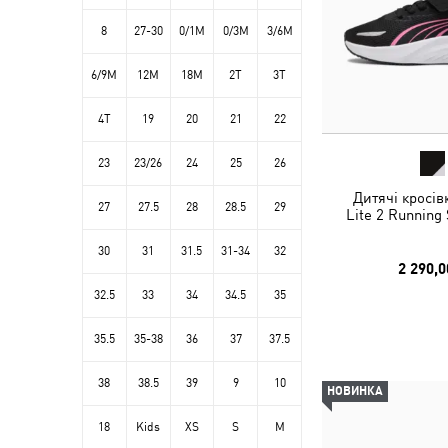
8
27-30
0/1M
0/3M
3/6M
6/9M
12M
18M
2T
3T
4T
19
20
21
22
23
23/26
24
25
26
Дитячі кросів
27
27.5
28
28.5
29
Lite 2 Running
30
31
31.5
31-34
32
2 290,0
32.5
33
34
34.5
35
35.5
35-38
36
37
37.5
38
38.5
39
9
10
НОВИНКА
18
Kids
XS
S
M