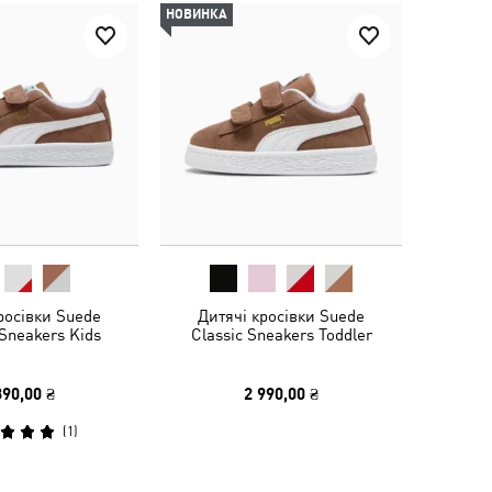
НОВИНКА
росівки Suede
Дитячі кросівки Suede
 Sneakers Kids
Classic Sneakers Toddler
390,00 ₴
2 990,00 ₴
(
1
)