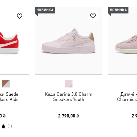
НОВИНКА
НОВИНКА
вки Suede
Кеди Carina 3.0 Charm
Дитячі 
kers Kids
Sneakers Youth
Charmies
0 ₴
2 790,00 ₴
2 
(
1
)