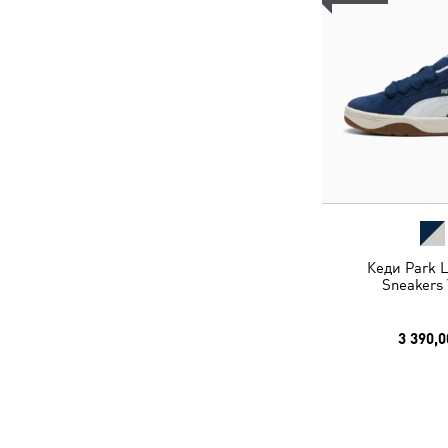
Кеди Park L
Sneakers 
3 390,0