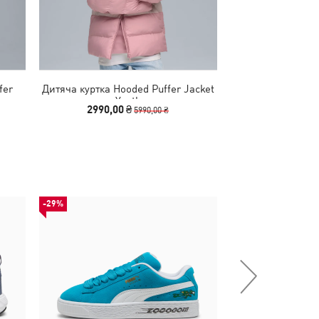
fer
Дитяча куртка Hooded Puffer Jacket
Дитяча куртка R
Youth
Jacke
2990,00 ₴
2490,00
5990,00 ₴
-29%
-54%