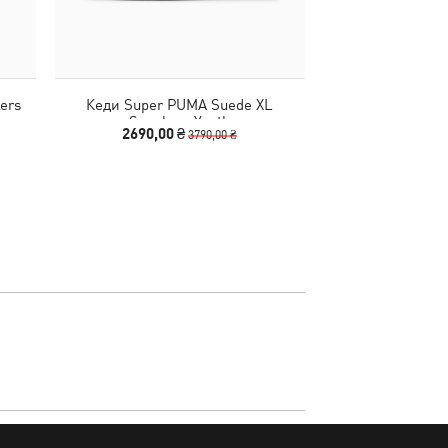
kers
Кеди Super PUMA Suede XL
Кеди Shuffle
Sneakers Youth
Sneake
2690,00 ₴
1390,00
3790,00 ₴