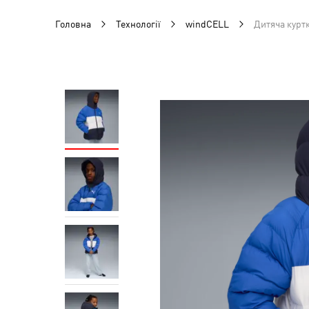
Головна
Технології
windCELL
Дитяча куртк