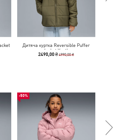
acket
Дитяча куртка Reversible Puffer
Дитяча куртка Ho
Jacket Youth
Yo
2490,00 ₴
2990,00
4990,00 ₴
-50%
-50%