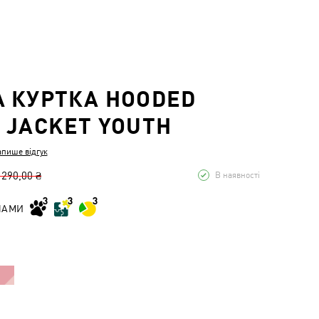
 КУРТКА HOODED
 JACKET YOUTH
апише відгук
 290,00 ₴
В наявності
НАМИ