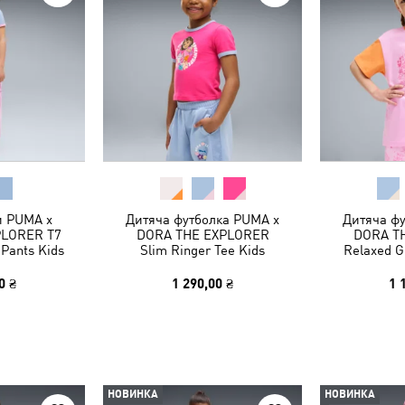
и PUMA x
Дитяча футболка PUMA x
Дитяча ф
PLORER T7
DORA THE EXPLORER
DORA T
 Pants Kids
Slim Ringer Tee Kids
Relaxed G
0 ₴
1 290,00 ₴
1 
НОВИНКА
НОВИНКА