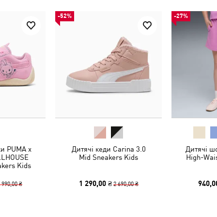
-52%
-27%
ки PUMA x
Дитячі кеди Carina 3.0
Дитячі шо
LLHOUSE
Mid Sneakers Kids
High-Wais
kers Kids
1 290,00 ₴
940,0
 990,00 ₴
2 690,00 ₴