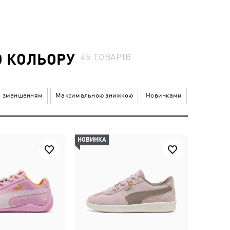
О КОЛЬОРУ
45
ТОВАРІВ
а зменшенням
Максимальною знижкою
Новинками
НОВИНКА