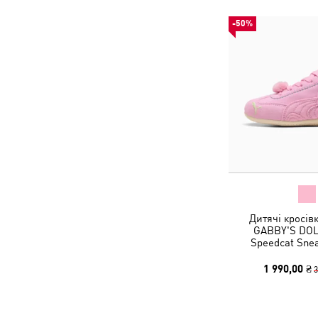
-50%
Дитячі кросів
GABBY'S DO
Speedcat Snea
1 990,00 ₴
3