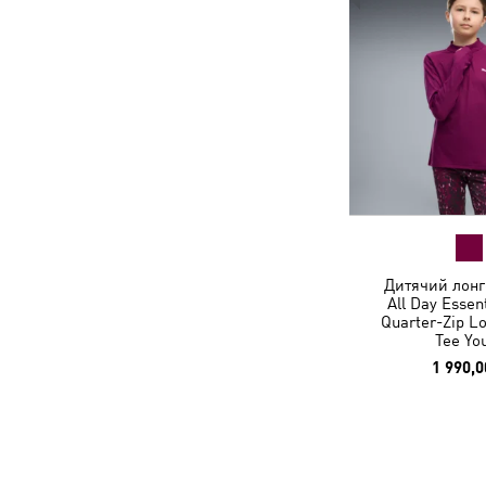
Дитячий лонгс
All Day Essen
Quarter-Zip L
Tee Yo
1 990,0