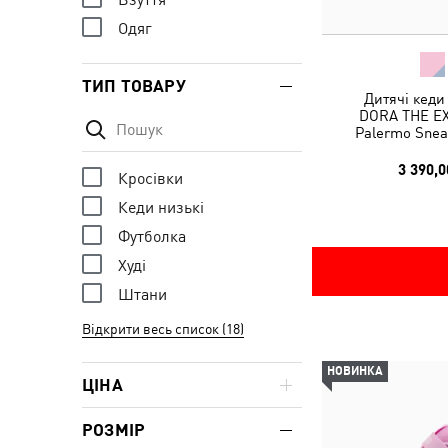
Одяг
ТИП ТОВАРУ
Дитячі кеди
DORA THE E
Palermo Snea
3 390,0
Кросівки
Кеди низькі
Футболка
Худі
Штани
Відкрити весь список (18)
НОВИНКА
ЦІНА
РОЗМІР