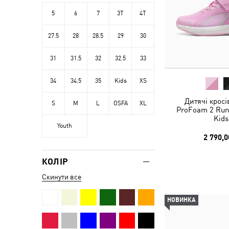
5
6
7
3T
4T
27.5
28
28.5
29
30
31
31.5
32
32.5
33
34
34.5
35
Kids
XS
Дитячі кросі
S
M
L
OSFA
XL
ProFoam 2 Run
Kids
Youth
2 790,0
КОЛІР
Скинути все
НОВИНКА