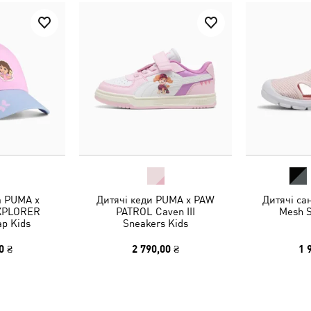
а PUMA x
Дитячі кеди PUMA x PAW
Дитячі са
XPLORER
PATROL Caven III
Mesh S
ap Kids
Sneakers Kids
0 ₴
2 790,00 ₴
1 