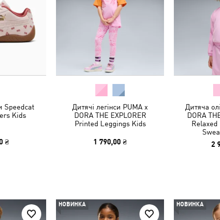
и Speedcat
Дитячі легінси PUMA x
Дитяча ол
ers Kids
DORA THE EXPLORER
DORA THE
Printed Leggings Kids
Relaxed 
Sweat
0 ₴
1 790,00 ₴
2 
НОВИНКА
НОВИНКА