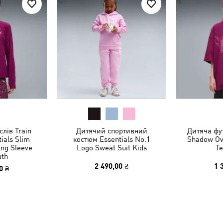
лів Train
Дитячий спортивний
Дитяча фу
tials Slim
костюм Essentials No.1
Shadow Ov
ong Sleeve
Logo Sweat Suit Kids
Te
uth
2 490,00 ₴
1 
0 ₴