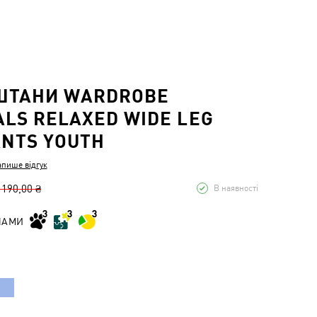
ШТАНИ WARDROBE
ALS RELAXED WIDE LEG
NTS YOUTH
апише відгук
 190,00 ₴
В наявності
НАМИ