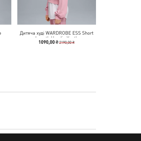
e
Дитяча худі WARDROBE ESS Short
Дитяча худі WA
Length Hoodie Youth
Length Ho
1090,00 ₴
1090,00
2190,00 ₴