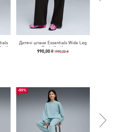
ials
Дитячі штани Essentials Wide Leg
Дитячі штани Es
Youth
Pants Youth
Animal High-Wais
990,00 ₴
890,00 
1990,00 ₴
-50%
-50%