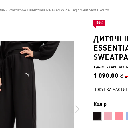
тани Wardrobe Essentials Relaxed Wide Leg Sweatpants Youth
-50%
ДИТЯЧІ 
ESSENTI
SWEATPA
Будьте першим, хто н
1 090,00 ₴
2
ПОКУПКА ЧАСТИ
Колір