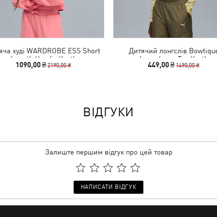
яча худі WARDROBE ESS Short
Дитячий лонгслів Bowtiqu
Length Hoodie Youth
Longsleeve Tee Youth
1090,00 ₴
449,00 ₴
2190,00 ₴
1490,00 ₴
ВІДГУКИ
Залиште першим відгук про цей товар
НАПИСАТИ ВІДГУК