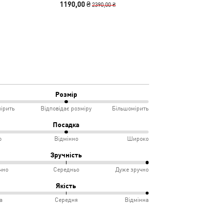
1190,00 ₴
1190,00
2390,00 ₴
Розмір
ірить
Відповідає розміру
Більшомірить
Посадка
о
Відмінно
Широко
мірить
Зручність
чно
Середньо
Дуже зручно
овідає
ко
%
Якість
іру
а
Середня
Відмінна
інно
учно
%