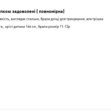
Сере
Низь
пкою задоволені ( повномірна)
і
якість, виглядає стильно, брали дочці для тренування, але трішки
Сере
а , зріст дитини 146 см , брали розмір 11-12р