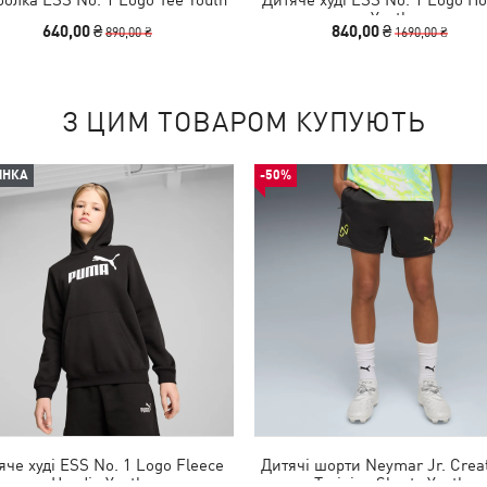
Youth
640,00 ₴
840,00 ₴
890,00 ₴
1690,00 ₴
З ЦИМ ТОВАРОМ КУПУЮТЬ
ИНКА
-50%
яче худі ESS No. 1 Logo Fleece
Дитячі шорти Neymar Jr. Creat
Hoodie Youth
Training Shorts Youth