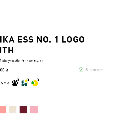
КА ESS NO. 1 LOGO
UTH
Напиши відгук
 відгуків
або
,00 ₴
В наявності
НАМИ