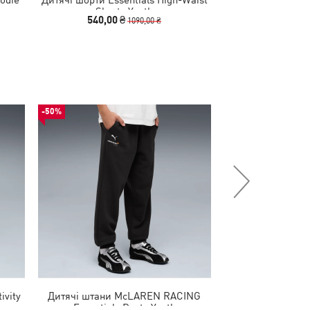
Shorts Youth
Knotted 
540,00 ₴
940,00 
1090,00 ₴
-50%
-50%
ivity
Дитячі штани McLAREN RACING
Кросівки Varion
Essentials Pants Youth
Shoes