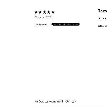
Поку
Оцінено
28 черв. 2026 р.
Гарна 
5
Володимир З
ПЕРЕВІРЕНИЙ ПОКУПЕЦЬ
задовг
з
5
Чи було це корисним?
0
0