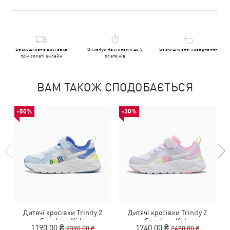
Безкоштовна доставка
Оплачуй частинами до 3
Безкоштовне повернення
при оплаті онлайн
платежів
ВАМ ТАКОЖ СПОДОБАЄТЬСЯ
-50%
-30%
Дитячі кросівки Trinity 2
Дитячі кросівки Trinity 2
Sneakers Kids
Sneakers Kids
1190,00 ₴
1740,00 ₴
2390,00 ₴
2490,00 ₴